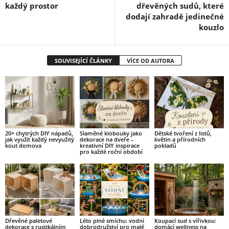
každý prostor
dřevěných sudů, které
dodají zahradě jedinečné
kouzlo
SOUVISEJÍCÍ ČLÁNKY
VÍCE OD AUTORA
20+ chytrých DIY nápadů,
Slaměné klobouky jako
Dětské tvoření z listů,
jak využít každý nevyužitý
dekorace na dveře –
květin a přírodních
kout domova
kreativní DIY inspirace
pokladů
pro každé roční období
Dřevěné paletové
Léto plné smíchu: vodní
Koupací sud s vířivkou:
dekorace s rustikálním
dobrodružství pro malé
domácí wellness na