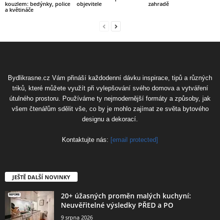
kouzlem: bedýnky, police
objevitele
zahradě
a květináče
Bydlikrasne.cz Vám přináší každodenní dávku inspirace, tipů a různých
triků, které můžete využít při vylepšování svého domova a vytváření
útulného prostoru. Používáme ty nejmodernější formáty a způsoby, jak
všem čtenářům sdělit vše, co by je mohlo zajímat ze světa bytového
designu a dekorací.
Kontaktujte nás:
[email protected]
JEŠTĚ DALŠÍ NOVINKY
20+ úžasných proměn malých kuchyní:
Neuvěřitelné výsledky PŘED a PO
9 srpna 2026