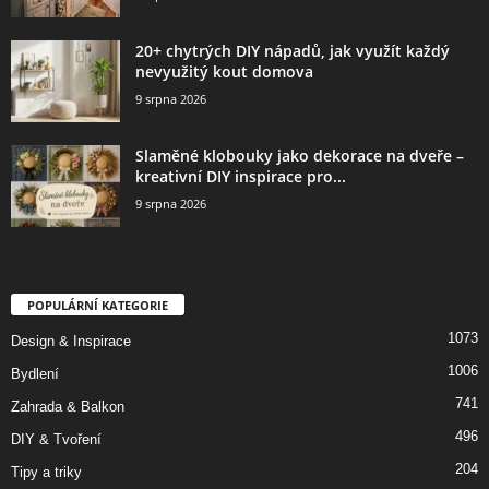
20+ chytrých DIY nápadů, jak využít každý
nevyužitý kout domova
9 srpna 2026
Slaměné klobouky jako dekorace na dveře –
kreativní DIY inspirace pro...
9 srpna 2026
POPULÁRNÍ KATEGORIE
1073
Design & Inspirace
1006
Bydlení
741
Zahrada & Balkon
496
DIY & Tvoření
204
Tipy a triky