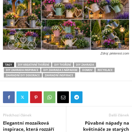
Zdroj: pinterest.com
TAGY
DIY KREATIVNÍ TVOŘENÍ
DIY TVOŘENÍ
DIY ZAHRADA
DIY ZAHRADA INSPIRACE
DIY ZAHRADA S NÁPADEM
DOMOV
RECYKLACE
ZAHRADNÍ DIY DEKORACE
ZAHRADNÍ INSPIRACE
Předchozí článek
Další článek
Elegantní mozaiková
Půvabné nápady na
inspirace, která rozzáří
květináče ze starých