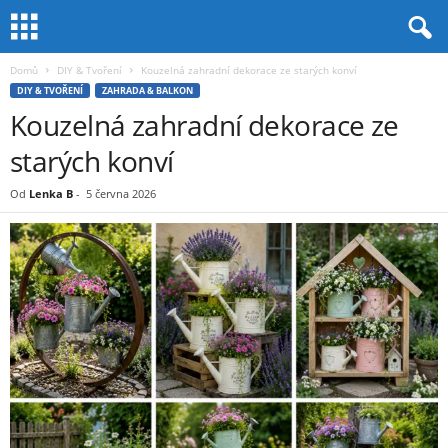
Domů
DIY & Tvoření
Kouzelná zahradní dekorace ze starých konví
DIY & TVOŘENÍ
ZAHRADA & BALKON
Kouzelná zahradní dekorace ze
starých konví
Od
Lenka B
-
5 června 2026