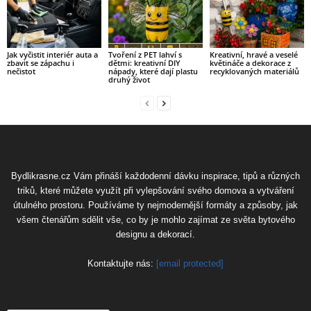
Jak vyčistit interiér auta a
Tvoření z PET lahví s
Kreativní, hravé a veselé
zbavit se zápachu i
dětmi: kreativní DIY
květináče a dekorace z
nečistot
nápady, které dají plastu
recyklovaných materiálů
druhý život
Bydlikrasne.cz Vám přináší každodenní dávku inspirace, tipů a různých
triků, které můžete využít při vylepšování svého domova a vytváření
útulného prostoru. Používáme ty nejmodernější formáty a způsoby, jak
všem čtenářům sdělit vše, co by je mohlo zajímat ze světa bytového
designu a dekorací.
Kontaktujte nás:
[email protected]