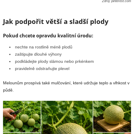
Zdroj: pinterest.com
Jak podpořit větší a sladší plody
Pokud chcete opravdu kvalitní úrodu:
nechte na rostlině méně plodů
zaštipujte dlouhé výhony
podkládejte plody slámou nebo prkénkem
pravidelně odstraňujte plevel
Melounům prospívá také mulčování, které udržuje teplo a vlhkost v
půdě.