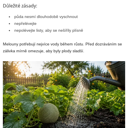
Důležité zásady:
půda nesmí dlouhodobě vyschnout
nepřelévejte
nepolévejte listy, aby se nešířily plísně
Melouny potřebují nejvíce vody během růstu. Před dozráváním se
zálivka mírně omezuje, aby byly plody sladší.