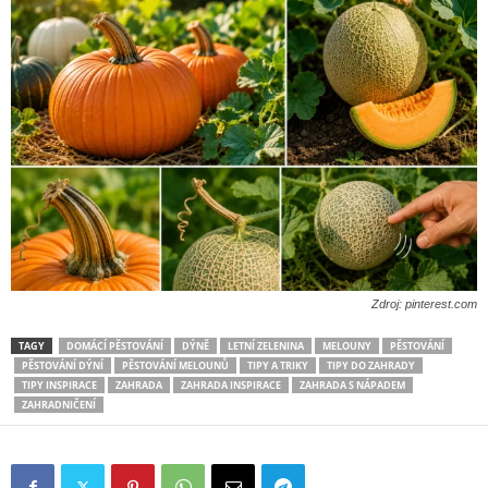
Zdroj: pinterest.com
TAGY
DOMÁCÍ PĚSTOVÁNÍ
DÝNĚ
LETNÍ ZELENINA
MELOUNY
PĚSTOVÁNÍ
PĚSTOVÁNÍ DÝNÍ
PĚSTOVÁNÍ MELOUNŮ
TIPY A TRIKY
TIPY DO ZAHRADY
TIPY INSPIRACE
ZAHRADA
ZAHRADA INSPIRACE
ZAHRADA S NÁPADEM
ZAHRADNIČENÍ