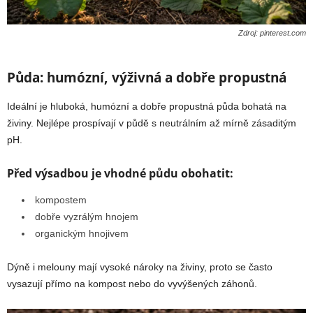
Zdroj: pinterest.com
Půda: humózní, výživná a dobře propustná
Ideální je hluboká, humózní a dobře propustná půda bohatá na
živiny. Nejlépe prospívají v půdě s neutrálním až mírně zásaditým
pH.
Před výsadbou je vhodné půdu obohatit:
kompostem
dobře vyzrálým hnojem
organickým hnojivem
Dýně i melouny mají vysoké nároky na živiny, proto se často
vysazují přímo na kompost nebo do vyvýšených záhonů.