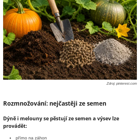
Zdroj: pinterest.com
Rozmnožování: nejčastěji ze semen
Dýně i melouny se pěstují ze semen a výsev lze
provádět:
přímo na záhon