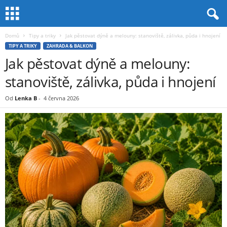
Domů
Tipy a triky
Jak pěstovat dýně a melouny: stanoviště, zálivka, půda i hnojení
TIPY A TRIKY
ZAHRADA & BALKON
Jak pěstovat dýně a melouny:
stanoviště, zálivka, půda i hnojení
Od
Lenka B
-
4 června 2026