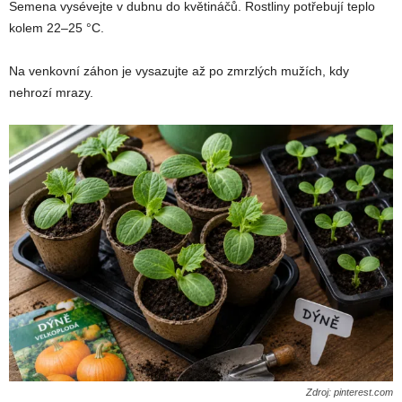
Semena vysévejte v dubnu do květináčů. Rostliny potřebují teplo
kolem 22–25 °C.
Na venkovní záhon je vysazujte až po zmrzlých mužích, kdy
nehrozí mrazy.
Zdroj: pinterest.com