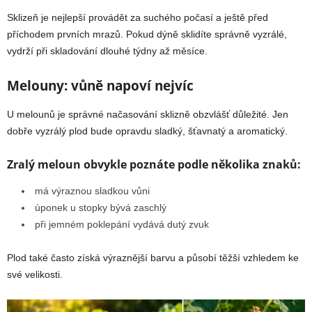
Sklizeň je nejlepší provádět za suchého počasí a ještě před
příchodem prvních mrazů. Pokud dýně sklidíte správně vyzrálé,
vydrží při skladování dlouhé týdny až měsíce.
Melouny: vůně napoví nejvíc
U melounů je správné načasování sklizně obzvlášť důležité. Jen
dobře vyzrálý plod bude opravdu sladký, šťavnatý a aromatický.
Zralý meloun obvykle poznáte podle několika znaků:
má výraznou sladkou vůni
úponek u stopky bývá zaschlý
při jemném poklepání vydává dutý zvuk
Plod také často získá výraznější barvu a působí těžší vzhledem ke
své velikosti.