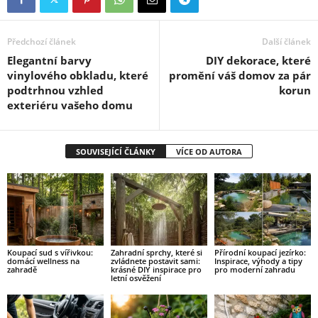
Předchozí článek
Další článek
Elegantní barvy
DIY dekorace, které
vinylového obkladu, které
promění váš domov za pár
podtrhnou vzhled
korun
exteriéru vašeho domu
SOUVISEJÍCÍ ČLÁNKY
VÍCE OD AUTORA
Koupací sud s vířivkou:
Zahradní sprchy, které si
Přírodní koupací jezírko:
domácí wellness na
zvládnete postavit sami:
Inspirace, výhody a tipy
zahradě
krásné DIY inspirace pro
pro moderní zahradu
letní osvěžení