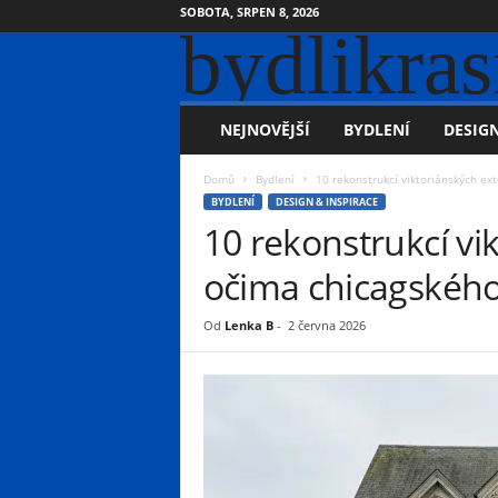
SOBOTA, SRPEN 8, 2026
bydlikras
NEJNOVĚJŠÍ
BYDLENÍ
DESIGN
Domů
Bydlení
10 rekonstrukcí viktoriánských ex
BYDLENÍ
DESIGN & INSPIRACE
10 rekonstrukcí vi
očima chicagského
Od
Lenka B
-
2 června 2026