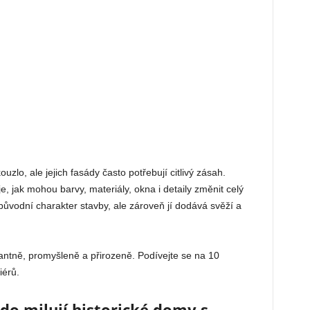
zlo, ale jejich fasády často potřebují citlivý zásah.
, jak mohou barvy, materiály, okna i detaily změnit celý
vodní charakter stavby, ale zároveň jí dodává svěží a
antně, promyšleně a přirozeně. Podívejte se na 10
iérů.
kdo milují historické domy s