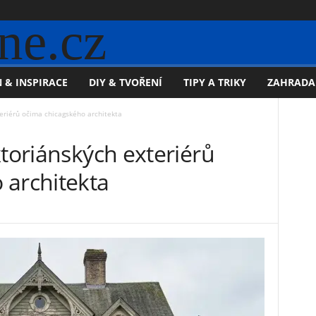
ne.cz
 & INSPIRACE
DIY & TVOŘENÍ
TIPY A TRIKY
ZAHRADA
teriérů očima chicagského architekta
ktoriánských exteriérů
 architekta