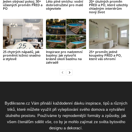
Jeden obývací pokoj: 30+
Léto plné smíchu: vodní
20+ útulných proměn
úžasných proměn PŘED a
dobrodružství pro malé
PŘED a PO, které vdechly
PO
objevitele
chladným interiérům
nový život
25 chytrých nápadů, jak
Inspirace pro nadzemní
25+ proměn jedné
proměnit ložnici snadno
bazény: Jak vytvořit
koupelny PŘED a PO,
a stylově
krásné okolí bazénu na
které vás ohromí
zahradě
Bydlikrasne.cz Vám přináší každodenní dávku inspirace, tipů a různých
triků, které můžete využít při vylepšování svého domova a vytváření
útulného prostoru. Používáme ty nejmodernější formáty a způsoby, jak
všem čtenářům sdělit vše, co by je mohlo zajímat ze světa bytového
designu a dekorací.