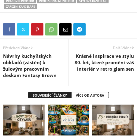
PRACOVNÍ PROSTOR
PROFESIONÁLNÍ INTERIÉR
STYLOVÁ KANCELÁŘ
ZAŘÍZENÍ KANCELÁŘE
Předchozí článek
Další článek
Návrhy kuchyňských
Krásné inspirace ve stylu
obkladů (zástěn) k
80. let, které promění váš
žulovým pracovním
interiér v retro glam sen
deskám Fantasy Brown
SOUVISEJÍCÍ ČLÁNKY
VÍCE OD AUTORA