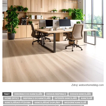
Zdroj: welovehomeblog.com
TAGY
DEKORACE DO KANCELÁŘE
DESIGN INSPIRACE
DESIGN KANCELÁŘE
HOME OFFICE
INSPIRACE DO KANCELÁŘE
INTERIÉR KANCELÁŘE
KANCELÁŘ
KANCELÁŘSKÁ VÝZDOBA
KANCELÁŘSKÉ DOPLŇKY
MODERNÍ KANCELÁŘ