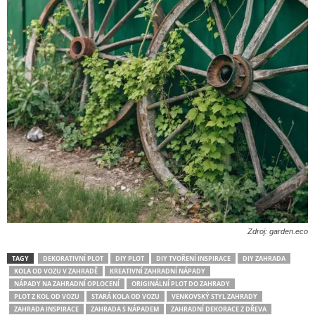
Zdroj: garden.eco
TAGY
DEKORATIVNÍ PLOT
DIY PLOT
DIY TVOŘENÍ INSPIRACE
DIY ZAHRADA
KOLA OD VOZU V ZAHRADĚ
KREATIVNÍ ZAHRADNÍ NÁPADY
NÁPADY NA ZAHRADNÍ OPLOCENÍ
ORIGINÁLNÍ PLOT DO ZAHRADY
PLOT Z KOL OD VOZU
STARÁ KOLA OD VOZU
VENKOVSKÝ STYL ZAHRADY
ZAHRADA INSPIRACE
ZAHRADA S NÁPADEM
ZAHRADNÍ DEKORACE Z DŘEVA