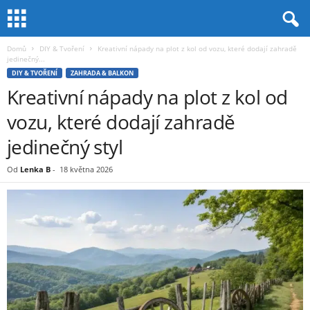
Domů
DIY & Tvoření
Kreativní nápady na plot z kol od vozu, které dodají zahradě
jedinečný...
DIY & TVOŘENÍ
ZAHRADA & BALKON
Kreativní nápady na plot z kol od
vozu, které dodají zahradě
jedinečný styl
Od
Lenka B
-
18 května 2026