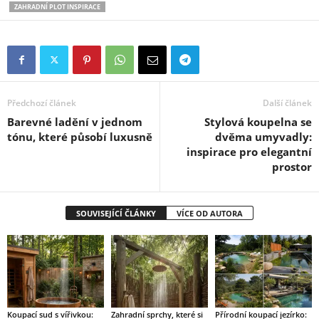
ZAHRADNÍ PLOT INSPIRACE
Předchozí článek
Další článek
Barevné ladění v jednom
Stylová koupelna se
tónu, které působí luxusně
dvěma umyvadly:
inspirace pro elegantní
prostor
SOUVISEJÍCÍ ČLÁNKY
VÍCE OD AUTORA
Koupací sud s vířivkou:
Zahradní sprchy, které si
Přírodní koupací jezírko: