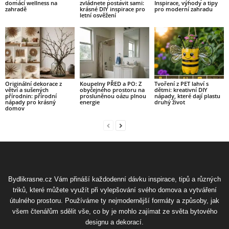
domácí wellness na
zvládnete postavit sami:
Inspirace, výhody a tipy
zahradě
krásné DIY inspirace pro
pro moderní zahradu
letní osvěžení
Originální dekorace z
Koupelny PŘED a PO: Z
Tvoření z PET lahví s
větví a sušených
obyčejného prostoru na
dětmi: kreativní DIY
přírodnin: přírodní
prosluněnou oázu plnou
nápady, které dají plastu
nápady pro krásný
energie
druhý život
domov
Bydlikrasne.cz Vám přináší každodenní dávku inspirace, tipů a různých
triků, které můžete využít při vylepšování svého domova a vytváření
útulného prostoru. Používáme ty nejmodernější formáty a způsoby, jak
všem čtenářům sdělit vše, co by je mohlo zajímat ze světa bytového
designu a dekorací.