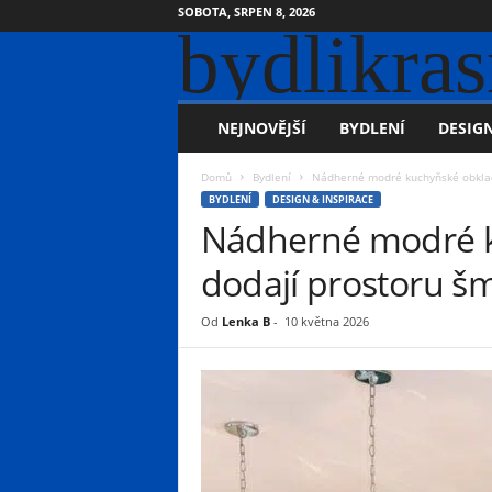
SOBOTA, SRPEN 8, 2026
bydlikras
NEJNOVĚJŠÍ
BYDLENÍ
DESIGN
Domů
Bydlení
Nádherné modré kuchyňské obklady
BYDLENÍ
DESIGN & INSPIRACE
Nádherné modré k
dodají prostoru šm
Od
Lenka B
-
10 května 2026