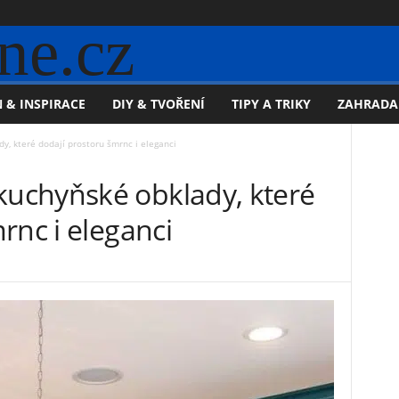
ne.cz
 & INSPIRACE
DIY & TVOŘENÍ
TIPY A TRIKY
ZAHRADA
, které dodají prostoru šmrnc i eleganci
uchyňské obklady, které
rnc i eleganci