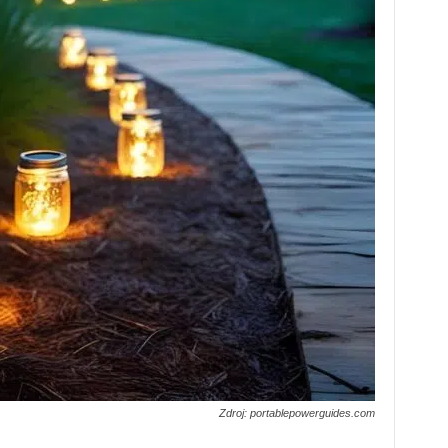
Zdroj: portablepowerguides.com