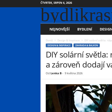
ČTVRTEK, SRPEN 6, 2026
bydlikras
NEJNOVĚJŠÍ
BYDLENÍ
DESIGN
Domů
Design & Inspirace
DIY solární světla: náp
DESIGN & INSPIRACE
ZAHRADA & BALKON
DIY solární světla:
a zároveň dodají
Od
Lenka B
-
9 května 2026