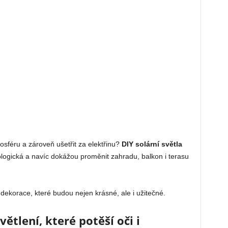
féru a zároveň ušetřit za elektřinu?
DIY solární světla
ologická a navíc dokážou proměnit zahradu, balkon i terasu
t dekorace, které budou nejen krásné, ale i užitečné.
ětlení, které potěší oči i