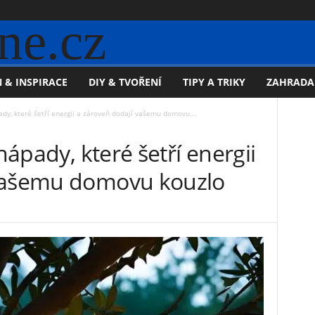
ne.cz
 & INSPIRACE
DIY & TVOŘENÍ
TIPY A TRIKY
ZAHRADA
ady, které šetří energii a zároveň dodají vašemu domovu...
 nápady, které šetří energii
 vašemu domovu kouzlo