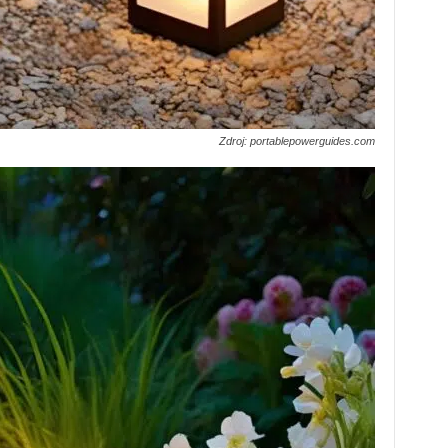
Zdroj: portablepowerguides.com