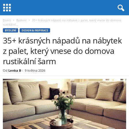
Domů
Bydlení
35+ krásných nápadů na nábytek z palet, který vnese do domova
rustikální...
BYDLENÍ
DESIGN & INSPIRACE
35+ krásných nápadů na nábytek
z palet, který vnese do domova
rustikální šarm
Od
Lenka B
-
9 května 2026