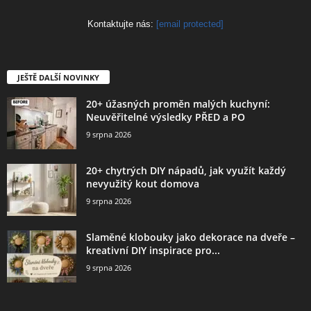
Kontaktujte nás:
[email protected]
JEŠTĚ DALŠÍ NOVINKY
20+ úžasných proměn malých kuchyní:
Neuvěřitelné výsledky PŘED a PO
9 srpna 2026
20+ chytrých DIY nápadů, jak využít každý
nevyužitý kout domova
9 srpna 2026
Slaměné klobouky jako dekorace na dveře –
kreativní DIY inspirace pro...
9 srpna 2026