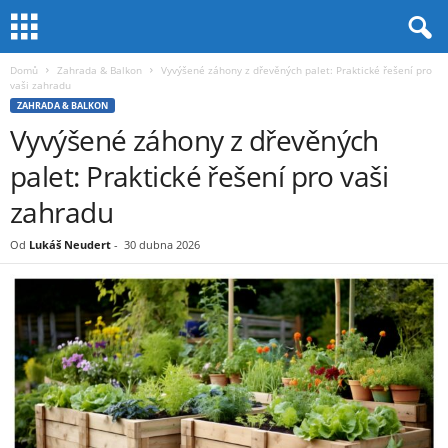
Domů
Zahrada & Balkon
Vyvýšené záhony z dřevěných palet: Praktické řešení pro
vaši zahradu
ZAHRADA & BALKON
Vyvýšené záhony z dřevěných
palet: Praktické řešení pro vaši
zahradu
Od
Lukáš Neudert
-
30 dubna 2026