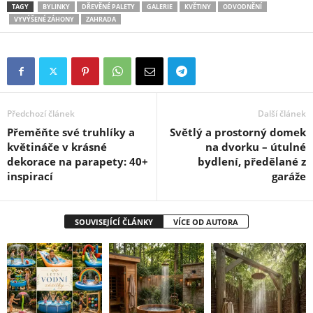
TAGY
BYLINKY
DŘEVĚNÉ PALETY
GALERIE
KVĚTINY
ODVODNĚNÍ
VYVÝŠENÉ ZÁHONY
ZAHRADA
Předchozí článek
Další článek
Přeměňte své truhlíky a
Světlý a prostorný domek
květináče v krásné
na dvorku – útulné
dekorace na parapety: 40+
bydlení, předělané z
inspirací
garáže
SOUVISEJÍCÍ ČLÁNKY
VÍCE OD AUTORA