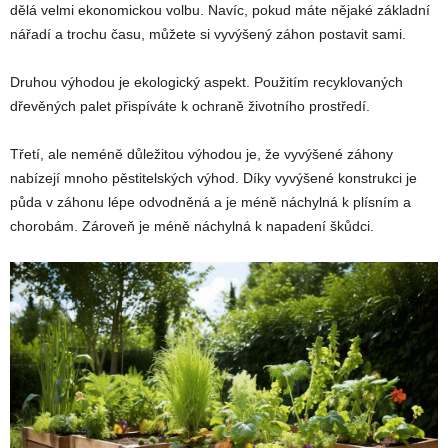
dělá velmi ekonomickou volbu. Navíc, pokud máte nějaké základní
nářadí a trochu času, můžete si vyvýšený záhon postavit sami.
Druhou výhodou je ekologický aspekt. Použitím recyklovaných
dřevěných palet přispíváte k ochraně životního prostředí.
Třetí, ale neméně důležitou výhodou je, že vyvýšené záhony
nabízejí mnoho pěstitelských výhod. Díky vyvýšené konstrukci je
půda v záhonu lépe odvodněná a je méně náchylná k plísním a
chorobám. Zároveň je méně náchylná k napadení škůdci.