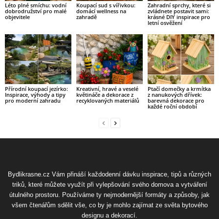
Léto plné smíchu: vodní
Koupací sud s vířivkou:
Zahradní sprchy, které si
dobrodružství pro malé
domácí wellness na
zvládnete postavit sami:
objevitele
zahradě
krásné DIY inspirace pro
letní osvěžení
Přírodní koupací jezírko:
Kreativní, hravé a veselé
Ptačí domečky a krmítka
Inspirace, výhody a tipy
květináče a dekorace z
z nanukových dřívek:
pro moderní zahradu
recyklovaných materiálů
barevná dekorace pro
každé roční období
Bydlikrasne.cz Vám přináší každodenní dávku inspirace, tipů a různých
triků, které můžete využít při vylepšování svého domova a vytváření
útulného prostoru. Používáme ty nejmodernější formáty a způsoby, jak
všem čtenářům sdělit vše, co by je mohlo zajímat ze světa bytového
designu a dekorací.