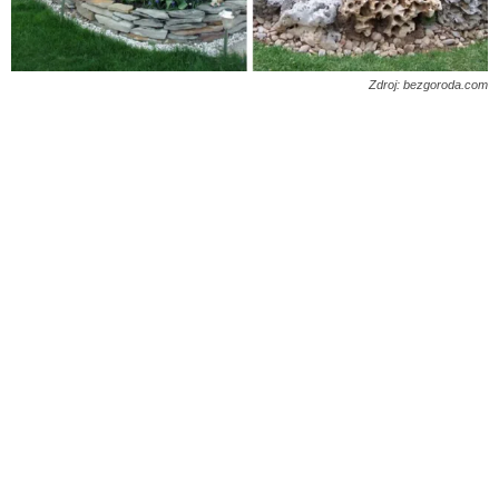
Zdroj: bezgoroda.com