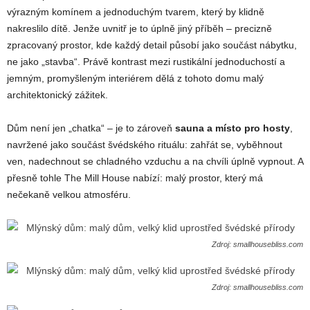
výrazným komínem a jednoduchým tvarem, který by klidně
nakreslilo dítě. Jenže uvnitř je to úplně jiný příběh – precizně
zpracovaný prostor, kde každý detail působí jako součást nábytku,
ne jako „stavba“. Právě kontrast mezi rustikální jednoduchostí a
jemným, promyšleným interiérem dělá z tohoto domu malý
architektonický zážitek.
Dům není jen „chatka“ – je to zároveň
sauna a místo pro hosty
,
navržené jako součást švédského rituálu: zahřát se, vyběhnout
ven, nadechnout se chladného vzduchu a na chvíli úplně vypnout. A
přesně tohle The Mill House nabízí: malý prostor, který má
nečekaně velkou atmosféru.
Zdroj: smallhousebliss.com
Zdroj: smallhousebliss.com