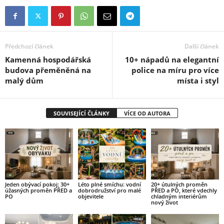
Předchozí článek
Další článek
Kamenná hospodářská
10+ nápadů na elegantní
budova přeměněná na
police na míru pro více
malý dům
místa i styl
SOUVISEJÍCÍ ČLÁNKY
VÍCE OD AUTORA
Jeden obývací pokoj: 30+
Léto plné smíchu: vodní
20+ útulných proměn
úžasných proměn PŘED a
dobrodružství pro malé
PŘED a PO, které vdechly
PO
objevitele
chladným interiérům
nový život