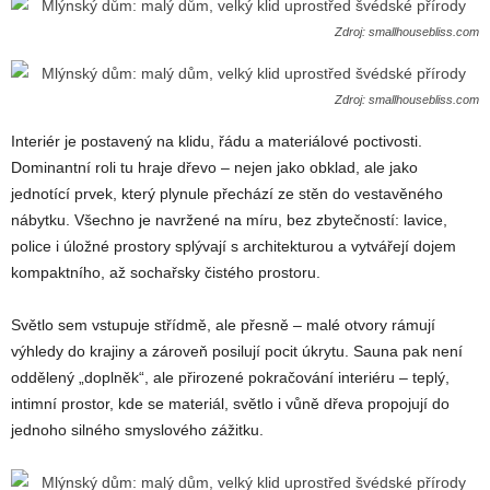
Zdroj: smallhousebliss.com
Zdroj: smallhousebliss.com
Interiér je postavený na klidu, řádu a materiálové poctivosti.
Dominantní roli tu hraje dřevo – nejen jako obklad, ale jako
jednotící prvek, který plynule přechází ze stěn do vestavěného
nábytku. Všechno je navržené na míru, bez zbytečností: lavice,
police i úložné prostory splývají s architekturou a vytvářejí dojem
kompaktního, až sochařsky čistého prostoru.
Světlo sem vstupuje střídmě, ale přesně – malé otvory rámují
výhledy do krajiny a zároveň posilují pocit úkrytu. Sauna pak není
oddělený „doplněk“, ale přirozené pokračování interiéru – teplý,
intimní prostor, kde se materiál, světlo i vůně dřeva propojují do
jednoho silného smyslového zážitku.