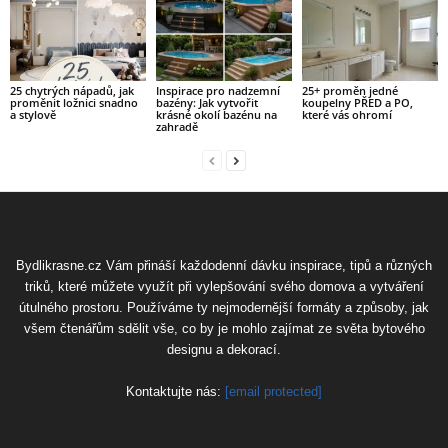
25 chytrých nápadů, jak
Inspirace pro nadzemní
25+ proměn jedné
proměnit ložnici snadno
bazény: Jak vytvořit
koupelny PŘED a PO,
a stylově
krásné okolí bazénu na
které vás ohromí
zahradě
Bydlikrasne.cz Vám přináší každodenní dávku inspirace, tipů a různých
triků, které můžete využít při vylepšování svého domova a vytváření
útulného prostoru. Používáme ty nejmodernější formáty a způsoby, jak
všem čtenářům sdělit vše, co by je mohlo zajímat ze světa bytového
designu a dekorací.
Kontaktujte nás:
[email protected]