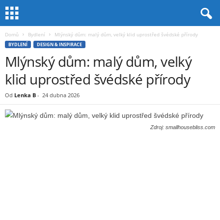
Domů
Bydlení
Mlýnský dům: malý dům, velký klid uprostřed švédské přírody
BYDLENÍ
DESIGN & INSPIRACE
Mlýnský dům: malý dům, velký
klid uprostřed švédské přírody
Od
Lenka B
-
24 dubna 2026
Zdroj: smallhousebliss.com