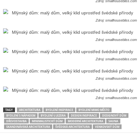
Zdroj: smallhousebliss.com
Zdroj: smallhousebliss.com
Zdroj: smallhousebliss.com
Zdroj: smallhousebliss.com
Zdroj: smallhousebliss.com
Zdroj: smallhousebliss.com
TAGY
ARCHITEKTURA
BYDLENÍ INSPIRACE
BYDLENÍ MIMO MĚSTO
BYDLENÍ S NÁPADEM
BYDLENÍ U JEZERA
DESIGN INSPIRACE
DESIGNOVÝ DŮM
DŘEVOSTAVBA
MINIMALISTICKÝ DŮM
MODERNÍ ARCHITEKTURA
SAUNA
SKANDINÁVSKÁ ARCHITEKTURA
ŠVÉDSKÁ ARCHITEKTURA
VENKOVSKÝ DŮM