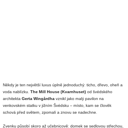
Někdy je ten největší luxus úplně jednoduchý: ticho, dřevo, oheň a
voda nablízku.
The Mill House (Kvarnhuset)
od švédského
architekta
Gerta Wingårdha
vznikl jako malý pavilon na
venkovském statku v jižním Švédsku – místo, kam se člověk
schová před světem, zpomalí a znovu se nadechne.
Zvenku působí skoro až učebnicově: domek se sedlovou střechou,