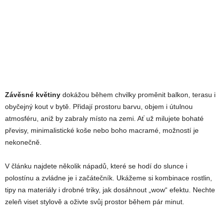
Závěsné květiny
dokážou během chvilky proměnit balkon, terasu i
obyčejný kout v bytě. Přidají prostoru barvu, objem i útulnou
atmosféru, aniž by zabraly místo na zemi. Ať už milujete bohaté
převisy, minimalistické koše nebo boho macramé, možností je
nekonečně.
V článku najdete několik nápadů, které se hodí do slunce i
polostínu a zvládne je i začátečník. Ukážeme si kombinace rostlin,
tipy na materiály i drobné triky, jak dosáhnout „wow“ efektu. Nechte
zeleň viset stylově a oživte svůj prostor během pár minut.