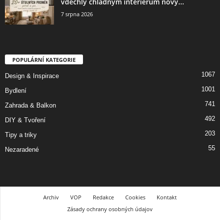
vdechly chladným interiérům nový...
7 srpna 2026
POPULÁRNÍ KATEGORIE
1067
Design & Inspirace
1001
Bydlení
741
Zahrada & Balkon
492
DIY & Tvoření
203
Tipy a triky
55
Nezaradené
Archiv
VOP
Redakce
Cookies
Kontakt
Zásady ochrany osobných údajov