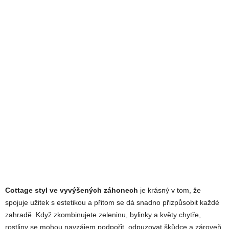
Cottage styl ve vyvýšených záhonech
je krásný v tom, že
spojuje užitek s estetikou a přitom se dá snadno přizpůsobit každé
zahradě. Když zkombinujete zeleninu, bylinky a květy chytře,
rostliny se mohou navzájem podpořit, odpuzovat škůdce a zároveň