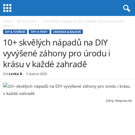
Domů
DIY & Tvoření
10+ skvělých nápadů na DIY vyvýšené záhony pro úrodu i
krásu v...
DIY & TVOŘENÍ
TIPY A TRIKY
ZAHRADA & BALKON
10+ skvělých nápadů na DIY
vyvýšené záhony pro úrodu i
krásu v každé zahradě
Od
Lenka B
-
5 dubna 2026
Zdroj: thegrow.net