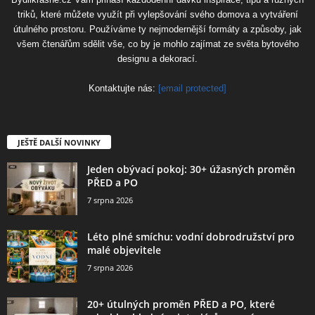
triků, které můžete využít při vylepšování svého domova a vytváření
útulného prostoru. Používáme ty nejmodernější formáty a způsoby, jak
všem čtenářům sdělit vše, co by je mohlo zajímat ze světa bytového
designu a dekorací.
Kontaktujte nás:
[email protected]
JEŠTĚ DALŠÍ NOVINKY
Jeden obývací pokoj: 30+ úžasných proměn
PŘED a PO
7 srpna 2026
Léto plné smíchu: vodní dobrodružství pro
malé objevitele
7 srpna 2026
20+ útulných proměn PŘED a PO, které