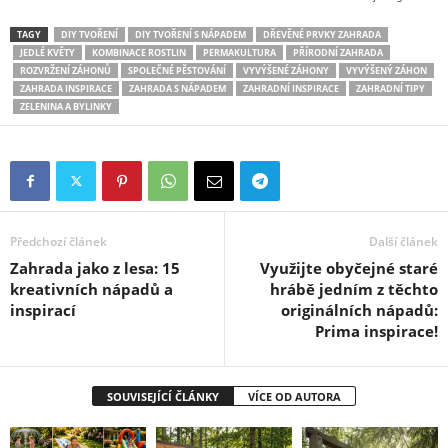
TAGY
DIY TVOŘENÍ
DIY TVOŘENÍ S NÁPADEM
DŘEVĚNÉ PRVKY ZAHRADA
JEDLÉ KVĚTY
KOMBINACE ROSTLIN
PERMAKULTURA
PŘÍRODNÍ ZAHRADA
ROZVRŽENÍ ZÁHONŮ
SPOLEČNÉ PĚSTOVÁNÍ
VYVÝŠENÉ ZÁHONY
VYVÝŠENÝ ZÁHON
ZAHRADA INSPIRACE
ZAHRADA S NÁPADEM
ZAHRADNÍ INSPIRACE
ZAHRADNÍ TIPY
ZELENINA A BYLINKY
Předchozí článek
Další článek
Zahrada jako z lesa: 15
Využijte obyčejné staré
kreativních nápadů a
hrábě jedním z těchto
inspirací
originálních nápadů:
Prima inspirace!
SOUVISEJÍCÍ ČLÁNKY
VÍCE OD AUTORA