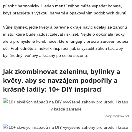
působit harmonicky. I jeden menší záhon může vypadat bohatě,
když pracujete s výškou, barvami a opakováním podobných druhů.
Vůně bylinek, jedlé květy a barevné okraje navíc udělají ze záhonu
místo, které bude radost zalévat i sklízet. Nejde o dokonalé řádky,
ale o promyšlené kombinace, které fungují v praxi a zároveň potěší
oči. Prohlédněte si několik inspirací, jak si vysadit záhon tak, aby
byl úrodný, voňavý a krásný po celou sezónu.
Jak zkombinovat zeleninu, bylinky a
květy, aby se navzájem podpořily a
krásně ladily: 10+ DIY inspirací
Zdroj: thegrow.net