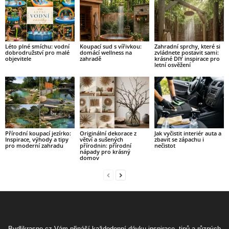
Léto plné smíchu: vodní
Koupací sud s vířivkou:
Zahradní sprchy, které si
dobrodružství pro malé
domácí wellness na
zvládnete postavit sami:
objevitele
zahradě
krásné DIY inspirace pro
letní osvěžení
Přírodní koupací jezírko:
Originální dekorace z
Jak vyčistit interiér auta a
Inspirace, výhody a tipy
větví a sušených
zbavit se zápachu i
pro moderní zahradu
přírodnin: přírodní
nečistot
nápady pro krásný
domov
Bydlikrasne.cz Vám přináší každodenní dávku inspirace, tipů a různých