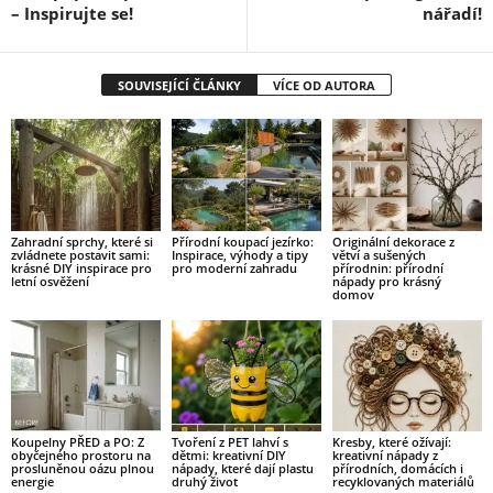
– Inspirujte se!
nářadí!
SOUVISEJÍCÍ ČLÁNKY
VÍCE OD AUTORA
Zahradní sprchy, které si
Přírodní koupací jezírko:
Originální dekorace z
zvládnete postavit sami:
Inspirace, výhody a tipy
větví a sušených
krásné DIY inspirace pro
pro moderní zahradu
přírodnin: přírodní
letní osvěžení
nápady pro krásný
domov
Koupelny PŘED a PO: Z
Tvoření z PET lahví s
Kresby, které ožívají:
obyčejného prostoru na
dětmi: kreativní DIY
kreativní nápady z
prosluněnou oázu plnou
nápady, které dají plastu
přírodních, domácích i
energie
druhý život
recyklovaných materiálů