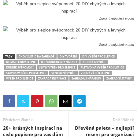
Zdroj: thediydesire.com
Zdroj: thediydesire.com
TAGY
CHOV SLEPIC NA ZAHRADĚ
DIY TVOŘENÍ
DIY VÝBĚH PRO SLEPICE
DOMÁCÍ CHOV SLEPIC
JEDNODUCHÉ DIY NÁPADY
KURNÍK A VÝBĚH
KURNÍK SVÉPOMOCÍ
LEVNÝ VÝBĚH PRO SLEPICE
PLETIVO NA VÝBĚH PRO SLEPICE
STAVBA VÝBĚHU PRO SLEPICE
VENKOVNÍ VÝBĚH
VOLNÝ VÝBĚH SLEPIC
VÝBĚH PRO SLEPICE
ZAHRADA INSPIRACE
ZAHRADA S NÁPADEM
ZAHRADNÍ STAVBY
Předchozí článek
Další článek
20+ krásných inspirací na
Dřevěná paleta – nejlepší
číslo popisné pro váš dům
řešení pro organizaci