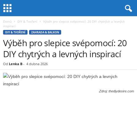
Domů
DIY & Tvoření
Výběh pro slepice svépomocí: 20 DIY chytrých a levných
inspirací
DIY & TVOŘENÍ
ZAHRADA & BALKON
Výběh pro slepice svépomocí: 20
DIY chytrých a levných inspirací
Od
Lenka B
-
4 dubna 2026
Zdroj: thediydesire.com