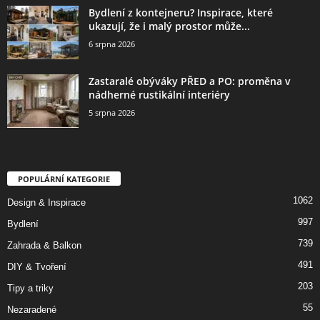
Bydlení z kontejneru? Inspirace, které
ukazují, že i malý prostor může...
6 srpna 2026
Zastaralé obýváky PŘED a PO: proměna v
nádherné rustikální interiéry
5 srpna 2026
POPULÁRNÍ KATEGORIE
1062
Design & Inspirace
997
Bydlení
739
Zahrada & Balkon
491
DIY & Tvoření
203
Tipy a triky
55
Nezaradené