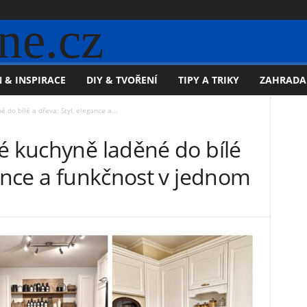
ne.cz
 & INSPIRACE
DIY & TVOŘENÍ
TIPY A TRIKY
ZAHRADA
 do bílé a dřeva: Styl, elegance a...
é kuchyně laděné do bílé
gance a funkčnost v jednom