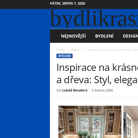
PÁTEK, SRPEN 7, 2026
bydlikras
NEJNOVĚJŠÍ
BYDLENÍ
DESIGN
Domů
Bydlení
Inspirace na krásné kuchyně laděné
BYDLENÍ
Inspirace na krásn
a dřeva: Styl, ele
Od
Lukáš Neudert
-
3 dubna 2026