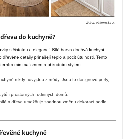
Zdroj: pinterest.com
a dřeva do kuchyně?
rvky s čistotou a elegancí. Bílá barva dodává kuchyni
 dřevěné detaily přinášejí teplo a pocit útulnosti. Tento
oderním minimalismem a přírodním stylem.
uchyně nikdy nevyjdou z módy. Jsou to designové perly,
ytů i prostorných rodinných domů.
ílé a dřeva umožňuje snadnou změnu dekorací podle
-dřevěné kuchyně