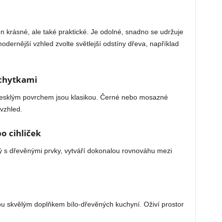
n krásné, ale také praktické. Je odolné, snadno se udržuje
odernější vzhled zvolte světlejší odstíny dřeva, například
úchytkami
lesklým povrchem jsou klasikou. Černé nebo mosazné
 vzhled.
o cihliček
 s dřevěnými prvky, vytváří dokonalou rovnováhu mezi
jsou skvělým doplňkem bílo-dřevěných kuchyní. Oživí prostor