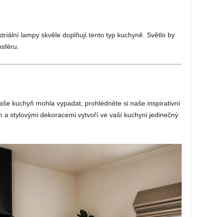
triální lampy skvěle doplňují tento typ kuchyně. Světlo by
sféru.
vaše kuchyň mohla vypadat, prohlédněte si naše inspirativní
em a stylovými dekoracemi vytvoří ve vaší kuchyni jedinečný