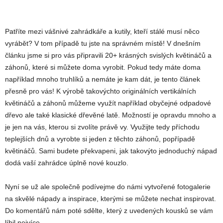
Patříte mezi vášnivé zahrádkáře a kutily, kteří stálé musí něco
vyrábět? V tom případě tu jste na správném místě! V dnešním
článku jsme si pro vás připravili 20+ krásných svislých květináčů a
záhonů, které si můžete doma vyrobit. Pokud tedy máte doma
například mnoho truhlíků a nemáte je kam dát, je tento článek
přesně pro vás! K výrobě takovýchto originálních vertikálních
květináčů a záhonů můžeme využít například obyčejné odpadové
dřevo ale také klasické dřevěné latě. Možností je opravdu mnoho a
je jen na vás, kterou si zvolíte právě vy. Využijte tedy příchodu
teplejších dnů a vyrobte si jeden z těchto záhonů, popřípadě
květináčů. Sami budete překvapeni, jak takovýto jednoduchý nápad
dodá vaší zahrádce úplně nové kouzlo.
Nyní se už ale společně podívejme do námi vytvořené fotogalerie
na skvělé nápady a inspirace, kterými se můžete nechat inspirovat.
Do komentářů nám poté sdělte, který z uvedených kousků se vám
líbil nejvíce.