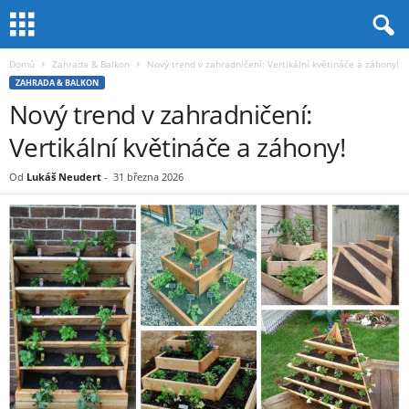
Domů
Zahrada & Balkon
Nový trend v zahradničení: Vertikální květináče a záhony!
ZAHRADA & BALKON
Nový trend v zahradničení:
Vertikální květináče a záhony!
Od
Lukáš Neudert
-
31 března 2026