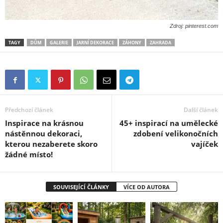
Zdroj: pinterest.com
TAGY
DŮM
GALERIE
JARNÍ DEKORACE
ZÁHONY
ZAHRADA
Předchozí článek
Další článek
Inspirace na krásnou
45+ inspirací na umělecké
nástěnnou dekoraci,
zdobení velikonočních
kterou nezaberete skoro
vajíček
žádné místo!
SOUVISEJÍCÍ ČLÁNKY
VÍCE OD AUTORA