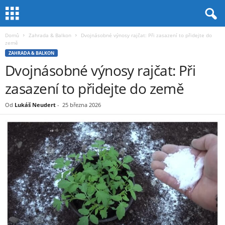
Domů
Zahrada & Balkon
Dvojnásobné výnosy rajčat: Při zasazení to přidejte do
země
ZAHRADA & BALKON
Dvojnásobné výnosy rajčat: Při
zasazení to přidejte do země
Od
Lukáš Neudert
-
25 března 2026