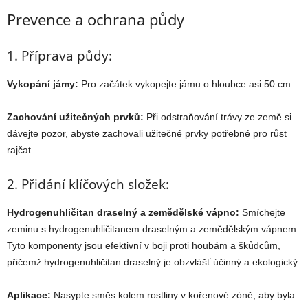
Prevence a ochrana půdy
1. Příprava půdy:
Vykopání jámy:
Pro začátek vykopejte jámu o hloubce asi 50 cm.
Zachování užitečných prvků:
Při odstraňování trávy ze země si
dávejte pozor, abyste zachovali užitečné prvky potřebné pro růst
rajčat.
2. Přidání klíčových složek:
Hydrogenuhličitan draselný a zemědělské vápno:
Smíchejte
zeminu s hydrogenuhličitanem draselným a zemědělským vápnem.
Tyto komponenty jsou efektivní v boji proti houbám a škůdcům,
přičemž hydrogenuhličitan draselný je obzvlášť účinný a ekologický.
Aplikace:
Nasypte směs kolem rostliny v kořenové zóně, aby byla