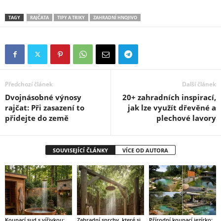
TAGY
RAJČATA
TIPY A TRIKY
ZAHRADNÍ HNOJIVO
Předchozí článek
Další článek
Dvojnásobné výnosy
20+ zahradních inspirací,
rajčat: Při zasazení to
jak lze využít dřevěné a
přidejte do země
plechové lavory
SOUVISEJÍCÍ ČLÁNKY
VÍCE OD AUTORA
Koupací sud s vířivkou:
Zahradní sprchy, které si
Přírodní koupací jezírko: