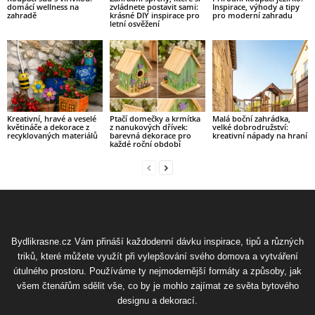
domácí wellness na
zvládnete postavit sami:
Inspirace, výhody a tipy
zahradě
krásné DIY inspirace pro
pro moderní zahradu
letní osvěžení
Kreativní, hravé a veselé
Ptačí domečky a krmítka
Malá boční zahrádka,
květináče a dekorace z
z nanukových dřívek:
velké dobrodružství:
recyklovaných materiálů
barevná dekorace pro
kreativní nápady na hraní
každé roční období
Bydlikrasne.cz Vám přináší každodenní dávku inspirace, tipů a různých
triků, které můžete využít při vylepšování svého domova a vytváření
útulného prostoru. Používáme ty nejmodernější formáty a způsoby, jak
všem čtenářům sdělit vše, co by je mohlo zajímat ze světa bytového
designu a dekorací.