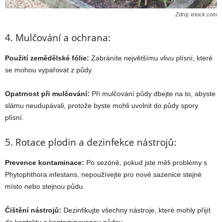
Zdroj: istock.com
4. Mulčování a ochrana:
Použití zemědělské fólie:
Zabráníte největšímu vlivu plísní, které
se mohou vypařovat z půdy.
Opatrnost při mulčování:
Při mulčování půdy dbejte na to, abyste
slámu neudupávali, protože byste mohli uvolnit do půdy spory
plísní.
5. Rotace plodin a dezinfekce nástrojů:
Prevence kontaminace:
Po sezóně, pokud jste měli problémy s
Phytophthora infestans, nepoužívejte pro nové sazenice stejné
místo nebo stejnou půdu.
Čištění nástrojů:
Dezinfikujte všechny nástroje, které mohly přijít
do kontaktu s kontaminovanou půdou.