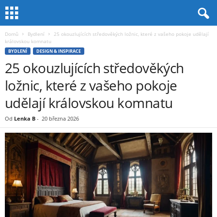
Domů
Bydlení
25 okouzlujících středověkých ložnic, které z vašeho pokoje udělají
královskou komnatu
BYDLENÍ
DESIGN & INSPIRACE
25 okouzlujících středověkých
ložnic, které z vašeho pokoje
udělají královskou komnatu
Od
Lenka B
-
20 března 2026