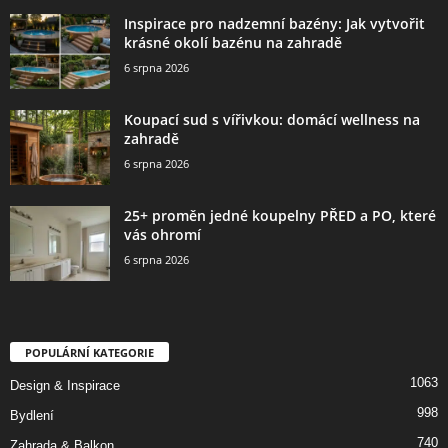
Inspirace pro nadzemní bazény: Jak vytvořit
krásné okolí bazénu na zahradě
6 srpna 2026
Koupací sud s vířivkou: domácí wellness na
zahradě
6 srpna 2026
25+ proměn jedné koupelny PŘED a PO, které
vás ohromí
6 srpna 2026
POPULÁRNÍ KATEGORIE
1063
Design & Inspirace
998
Bydlení
740
Zahrada & Balkon