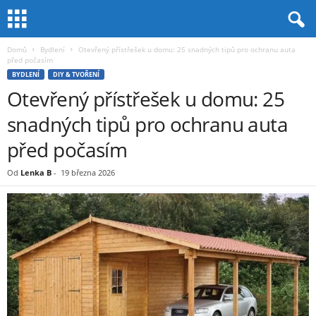
Domů
Bydlení
Otevřený přístřešek u domu: 25 snadných tipů pro ochranu auta
před počasím
BYDLENÍ
DIY & TVOŘENÍ
Otevřený přístřešek u domu: 25
snadných tipů pro ochranu auta
před počasím
Od
Lenka B
-
19 března 2026