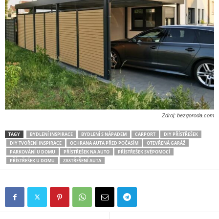
Zdroj: bezgoroda.com
TAGY
BYDLENÍ INSPIRACE
BYDLENÍ S NÁPADEM
CARPORT
DIY PŘÍSTŘEŠEK
DIY TVOŘENÍ INSPIRACE
OCHRANA AUTA PŘED POČASÍM
OTEVŘENÁ GARÁŽ
PARKOVÁNÍ U DOMU
PŘÍSTŘEŠEK NA AUTO
PŘÍSTŘEŠEK SVÉPOMOCÍ
PŘÍSTŘEŠEK U DOMU
ZASTŘEŠENÍ AUTA