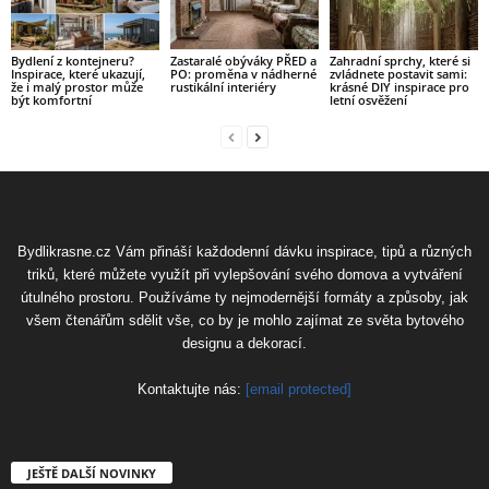
Bydlení z kontejneru?
Zastaralé obýváky PŘED a
Zahradní sprchy, které si
Inspirace, které ukazují,
PO: proměna v nádherné
zvládnete postavit sami:
že i malý prostor může
rustikální interiéry
krásné DIY inspirace pro
být komfortní
letní osvěžení
Bydlikrasne.cz Vám přináší každodenní dávku inspirace, tipů a různých
triků, které můžete využít při vylepšování svého domova a vytváření
útulného prostoru. Používáme ty nejmodernější formáty a způsoby, jak
všem čtenářům sdělit vše, co by je mohlo zajímat ze světa bytového
designu a dekorací.
Kontaktujte nás:
[email protected]
JEŠTĚ DALŠÍ NOVINKY