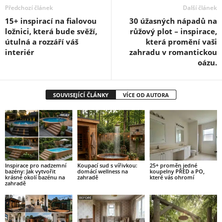
Předchozí článek
Další článek
15+ inspirací na fialovou
30 úžasných nápadů na
ložnici, která bude svěží,
růžový plot – inspirace,
útulná a rozzáří váš
která promění vaši
interiér
zahradu v romantickou
oázu.
SOUVISEJÍCÍ ČLÁNKY
VÍCE OD AUTORA
Inspirace pro nadzemní
Koupací sud s vířivkou:
25+ proměn jedné
bazény: Jak vytvořit
domácí wellness na
koupelny PŘED a PO,
krásné okolí bazénu na
zahradě
které vás ohromí
zahradě