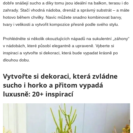
dobře snášejí sucho a díky tomu jsou ideální na balkon, terasu i do
zahrady. Stačí vhodná nádoba, drenáž a správný substrát – a máte
hotovo během chvilky. Navíc můžete snadno kombinovat barvy,
tvary i velikosti a vytvořit kompozice přesně podle svého stylu.
Prohlédněte si několik okouzlujících nápadů na sukulentní „záhony“
v nádobách, které působí elegantně a upraveně. Vyberte si
inspiraci a vytvořte si dekoraci, která bude vypadat krásně po
dlouhou dobu.
Vytvořte si dekoraci, která zvládne
sucho i horko a přitom vypadá
luxusně: 20+ inspirací