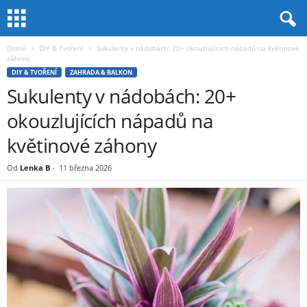
Domů
DIY & Tvoření
Sukulenty v nádobách: 20+ okouzlujících nápadů na květinové
záhony
DIY & TVOŘENÍ
ZAHRADA & BALKON
Sukulenty v nádobách: 20+
okouzlujících nápadů na
květinové záhony
Od
Lenka B
-
11 března 2026