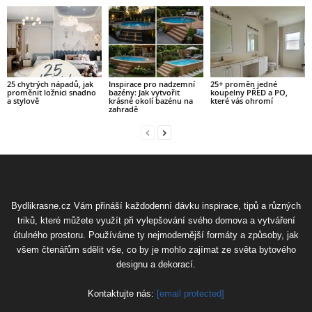
25 chytrých nápadů, jak
Inspirace pro nadzemní
25+ proměn jedné
proměnit ložnici snadno
bazény: Jak vytvořit
koupelny PŘED a PO,
a stylově
krásné okolí bazénu na
které vás ohromí
zahradě
Bydlikrasne.cz Vám přináší každodenní dávku inspirace, tipů a různých
triků, které můžete využít při vylepšování svého domova a vytváření
útulného prostoru. Používáme ty nejmodernější formáty a způsoby, jak
všem čtenářům sdělit vše, co by je mohlo zajímat ze světa bytového
designu a dekorací.
Kontaktujte nás:
[email protected]