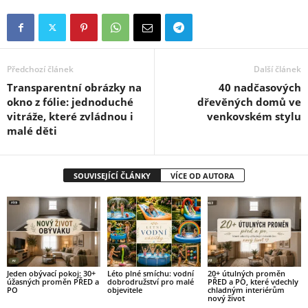
Předchozí článek
Další článek
Transparentní obrázky na
40 nadčasových
okno z fólie: jednoduché
dřevěných domů ve
vitráže, které zvládnou i
venkovském stylu
malé děti
SOUVISEJÍCÍ ČLÁNKY
VÍCE OD AUTORA
Jeden obývací pokoj: 30+
Léto plné smíchu: vodní
20+ útulných proměn
úžasných proměn PŘED a
dobrodružství pro malé
PŘED a PO, které vdechly
PO
objevitele
chladným interiérům
nový život