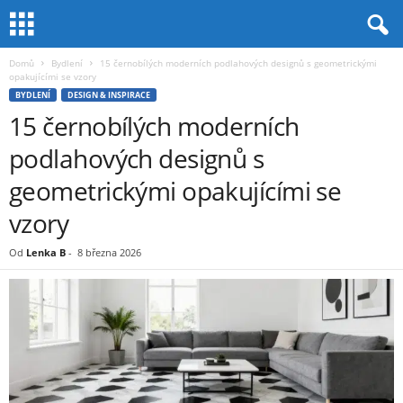
Domů
Bydlení
15 černobílých moderních podlahových designů s geometrickými
opakujícími se vzory
BYDLENÍ
DESIGN & INSPIRACE
15 černobílých moderních
podlahových designů s
geometrickými opakujícími se
vzory
Od
Lenka B
-
8 března 2026