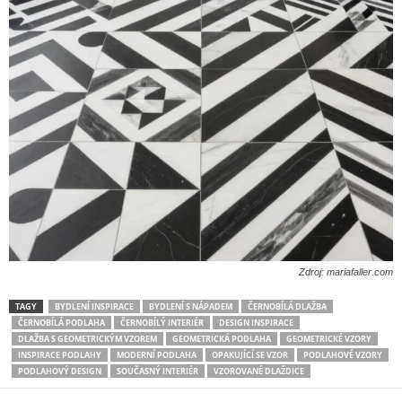
Zdroj: mariafaller.com
TAGY
BYDLENÍ INSPIRACE
BYDLENÍ S NÁPADEM
ČERNOBÍLÁ DLAŽBA
ČERNOBÍLÁ PODLAHA
ČERNOBÍLÝ INTERIÉR
DESIGN INSPIRACE
DLAŽBA S GEOMETRICKÝM VZOREM
GEOMETRICKÁ PODLAHA
GEOMETRICKÉ VZORY
INSPIRACE PODLAHY
MODERNÍ PODLAHA
OPAKUJÍCÍ SE VZOR
PODLAHOVÉ VZORY
PODLAHOVÝ DESIGN
SOUČASNÝ INTERIÉR
VZOROVANÉ DLAŽDICE