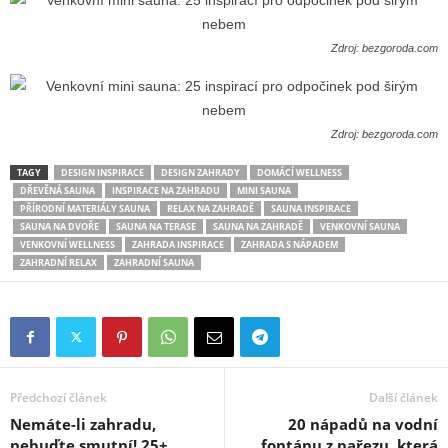
Zdroj: bezgoroda.com
Zdroj: bezgoroda.com
TAGY
DESIGN INSPIRACE
DESIGN ZAHRADY
DOMÁCÍ WELLNESS
DŘEVĚNÁ SAUNA
INSPIRACE NA ZAHRADU
MINI SAUNA
PŘÍRODNÍ MATERIÁLY SAUNA
RELAX NA ZAHRADĚ
SAUNA INSPIRACE
SAUNA NA DVOŘE
SAUNA NA TERASE
SAUNA NA ZAHRADĚ
VENKOVNÍ SAUNA
VENKOVNÍ WELLNESS
ZAHRADA INSPIRACE
ZAHRADA S NÁPADEM
ZAHRADNÍ RELAX
ZAHRADNÍ SAUNA
Předchozí článek
Další článek
Nemáte-li zahradu,
20 nápadů na vodní
nebuďte smutní! 25+
fontánu z pařezu, která