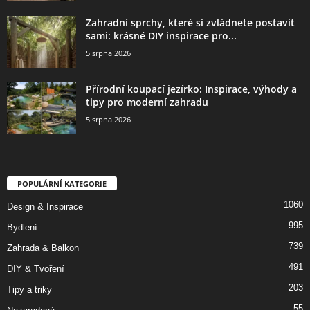
Zahradní sprchy, které si zvládnete postavit
sami: krásné DIY inspirace pro...
5 srpna 2026
Přírodní koupací jezírko: Inspirace, výhody a
tipy pro moderní zahradu
5 srpna 2026
POPULÁRNÍ KATEGORIE
1060
Design & Inspirace
995
Bydlení
739
Zahrada & Balkon
491
DIY & Tvoření
203
Tipy a triky
55