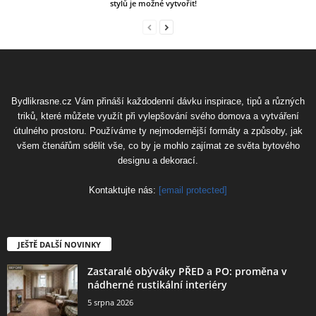
stylů je možné vytvořit!
Bydlikrasne.cz Vám přináší každodenní dávku inspirace, tipů a různých
triků, které můžete využít při vylepšování svého domova a vytváření
útulného prostoru. Používáme ty nejmodernější formáty a způsoby, jak
všem čtenářům sdělit vše, co by je mohlo zajímat ze světa bytového
designu a dekorací.
Kontaktujte nás:
[email protected]
JEŠTĚ DALŠÍ NOVINKY
Zastaralé obýváky PŘED a PO: proměna v
nádherné rustikální interiéry
5 srpna 2026