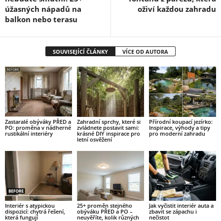
úžasných nápadů na
oživí každou zahradu
balkon nebo terasu
SOUVISEJÍCÍ ČLÁNKY
VÍCE OD AUTORA
Zastaralé obýváky PŘED a
Zahradní sprchy, které si
Přírodní koupací jezírko:
PO: proměna v nádherné
zvládnete postavit sami:
Inspirace, výhody a tipy
rustikální interiéry
krásné DIY inspirace pro
pro moderní zahradu
letní osvěžení
Interiér s atypickou
25+ proměn stejného
Jak vyčistit interiér auta a
dispozicí: chytrá řešení,
obýváku PŘED a PO –
zbavit se zápachu i
která fungují
neuvěříte, kolik různých
nečistot