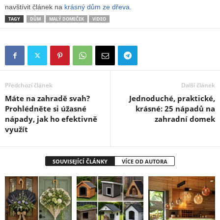
navštívit článek na
krásný dům ze dřeva.
TAGY
DŮM
MALÝ DOMEČEK
VIDEO
Předchozí článek
Další článek
Máte na zahradě svah?
Jednoduché, praktické,
Prohlédněte si úžasné
krásné: 25 nápadů na
nápady, jak ho efektivně
zahradní domek
využít
SOUVISEJÍCÍ ČLÁNKY
VÍCE OD AUTORA