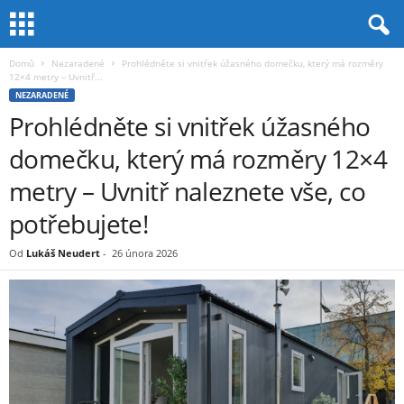
Domů
Nezaradené
Prohlédněte si vnitřek úžasného domečku, který má rozměry
12×4 metry – Uvnitř...
NEZARADENÉ
Prohlédněte si vnitřek úžasného
domečku, který má rozměry 12×4
metry – Uvnitř naleznete vše, co
potřebujete!
Od
Lukáš Neudert
-
26 února 2026