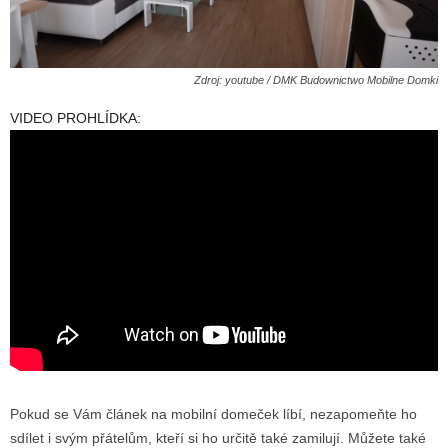
Zdroj: youtube / DMK Budownictwo Mobilne Domki
VIDEO PROHLÍDKA:
Pokud se Vám článek na mobilní domeček líbí, nezapomeňte ho
sdílet i svým přátelům, kteří si ho určitě také zamilují. Můžete také