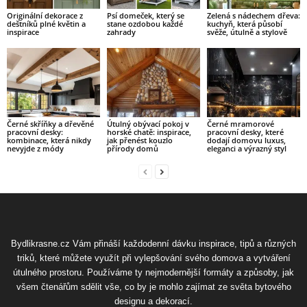
Originální dekorace z
Psí domeček, který se
Zelená s nádechem dřeva:
deštníků plné květin a
stane ozdobou každé
kuchyň, která působí
inspirace
zahrady
svěže, útulně a stylově
Černé skříňky a dřevěné
Útulný obývací pokoj v
Černé mramorové
pracovní desky:
horské chatě: inspirace,
pracovní desky, které
kombinace, která nikdy
jak přenést kouzlo
dodají domovu luxus,
nevyjde z módy
přírody domů
eleganci a výrazný styl
Bydlikrasne.cz Vám přináší každodenní dávku inspirace, tipů a různých
triků, které můžete využít při vylepšování svého domova a vytváření
útulného prostoru. Používáme ty nejmodernější formáty a způsoby, jak
všem čtenářům sdělit vše, co by je mohlo zajímat ze světa bytového
designu a dekorací.