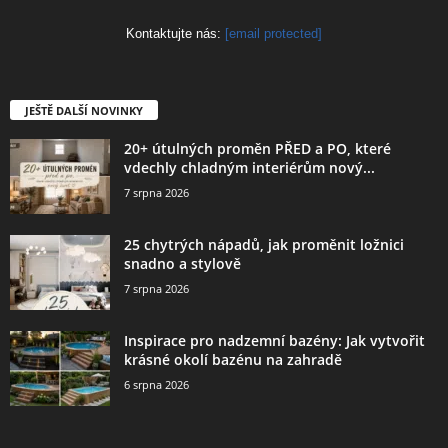
Kontaktujte nás:
[email protected]
JEŠTĚ DALŠÍ NOVINKY
20+ útulných proměn PŘED a PO, které
vdechly chladným interiérům nový...
7 srpna 2026
25 chytrých nápadů, jak proměnit ložnici
snadno a stylově
7 srpna 2026
Inspirace pro nadzemní bazény: Jak vytvořit
krásné okolí bazénu na zahradě
6 srpna 2026