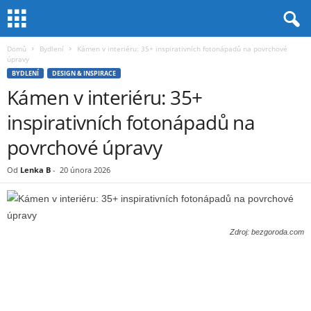
Domů
Bydlení
Kámen v interiéru: 35+ inspirativních fotonápadů na povrchové
úpravy
BYDLENÍ
DESIGN & INSPIRACE
Kámen v interiéru: 35+
inspirativních fotonápadů na
povrchové úpravy
Od
Lenka B
-
20 února 2026
Zdroj: bezgoroda.com