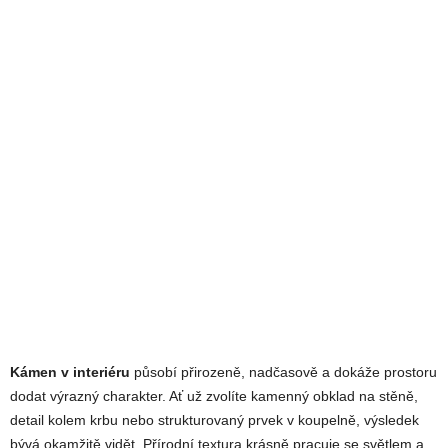
Kámen v interiéru
působí přirozeně, nadčasově a dokáže prostoru
dodat výrazný charakter. Ať už zvolíte kamenný obklad na stěně,
detail kolem krbu nebo strukturovaný prvek v koupelně, výsledek
bývá okamžitě vidět. Přírodní textura krásně pracuje se světlem a