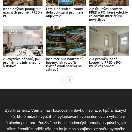
Jeden obývací pokoj: 30+
Léto plné smíchu: vodní
20+ útulných proměn
úžasných proměn PŘED a
dobrodružství pro malé
PŘED a PO, které vdechly
PO
objevitele
chladným interiérům
nový život
25 chytrých nápadů, jak
Inspirace pro nadzemní
25+ proměn jedné
proměnit ložnici snadno
bazény: Jak vytvořit
koupelny PŘED a PO,
a stylově
krásné okolí bazénu na
které vás ohromí
zahradě
Bydlikrasne.cz Vám přináší každodenní dávku inspirace, tipů a různých
triků, které můžete využít při vylepšování svého domova a vytváření
útulného prostoru. Používáme ty nejmodernější formáty a způsoby, jak
všem čtenářům sdělit vše, co by je mohlo zajímat ze světa bytového