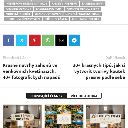
INTERIÉROVÝ DESIGN INSPIRACE
KÁMEN V INTERIÉRU
KAMENNÁ STĚNA
KAMENNÉ OBKLADY
KAMENNÉ POVRCHY
KAMENNÝ OBKLAD STĚNY
MODERNÍ INTERIÉR
OBKLADOVÝ KÁMEN
OBÝVACÍ POKOJ INSPIRACE
POVRCHOVÉ ÚPRAVY STĚN
PŘÍRODNÍ KÁMEN
RUSTIKÁLNÍ INTERIÉR
Předchozí článek
Další článek
Krásné návrhy záhonů ve
30+ krásných tipů, jak si
venkovních květináčích:
vytvořit tvořivý koutek
40+ fotografických nápadů
přesně podle sebe
SOUVISEJÍCÍ ČLÁNKY
VÍCE OD AUTORA