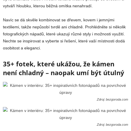
vytváří hloubku, kterou běžná omítka nenahradí.
Navíc se dá skvěle kombinovat se dřevem, kovem i jemnými
textiliemi, takže nepůsobí tvrdě ani chladně. Prohlédněte si několik
fotografických nápadů, které ukazují různé styly i možnosti využití.
Nechte se inspirovat a vyberte si řešení, které vaší místnosti dodá
osobitost a eleganci.
35+ fotek, které ukážou, že kámen
není chladný – naopak umí být útulný
Zdroj: bezgoroda.com
Zdroj: bezgoroda.com