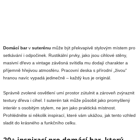
Domácí bar
v
suterénu
může být překvapivě stylovým místem pro
setkávání i odpočinek. Rustikální prvky, jako jsou cihlové stěny,
masivní dřevo a vintage závěsná svítidla mu dodají charakter a
příjemně hřejivou atmosféru. Pracovní deska s přírodní „živou“
hranou navíc vypadá jedinečně – každý kus je originál.
Správně zvolené osvětlení umí prostor zútulnit a zároveň zvýraznit
textury dřeva i cihel. I suterén tak může působit jako promyšlený
interiér s osobitým stylem, ne jen jako praktická místnost.
Prohlédněte si několik inspirací, které vám ukážou, jak tento vzhled
sladit do krásného a funkčního celku.
20+ inspirací pro domácí bar, který