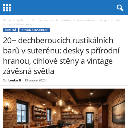
Domů
Bydlení
20+ dechberoucích rustikálních barů v suterénu: desky s přírodní
hranou, cihlové stěny...
BYDLENÍ
DESIGN & INSPIRACE
20+ dechberoucích rustikálních
barů v suterénu: desky s přírodní
hranou, cihlové stěny a vintage
závěsná světla
Od
Lenka B
-
19 února 2026