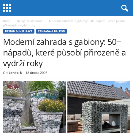
Domů
Design & Inspirace
Moderní zahrada s gabiony: 50+ nápadů, které působí
přirozeně a vydrží roky
DESIGN & INSPIRACE
ZAHRADA & BALKON
Moderní zahrada s gabiony: 50+
nápadů, které působí přirozeně a
vydrží roky
Od
Lenka B
-
18 února 2026