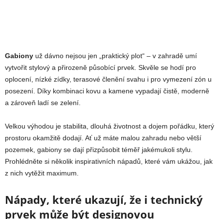
Gabiony
už dávno nejsou jen „praktický plot“ – v zahradě umí
vytvořit stylový a přirozeně působící prvek. Skvěle se hodí pro
oplocení, nízké zídky, terasové členění svahu i pro vymezení zón u
posezení. Díky kombinaci kovu a kamene vypadají čistě, moderně
a zároveň ladí se zelení.
Velkou výhodou je stabilita, dlouhá životnost a dojem pořádku, který
prostoru okamžitě dodají. Ať už máte malou zahradu nebo větší
pozemek, gabiony se dají přizpůsobit téměř jakémukoli stylu.
Prohlédněte si několik inspirativních nápadů, které vám ukážou, jak
z nich vytěžit maximum.
Nápady, které ukazují, že i technický
prvek může být designovou