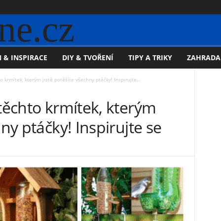
ne.cz
 & INSPIRACE
DIY & TVOŘENÍ
TIPY A TRIKY
ZAHRADA
o krmítek, kterým jistě potěšíte všechny ptáčky! Inspirujte...
 těchto krmítek, kterým
hny ptáčky! Inspirujte se