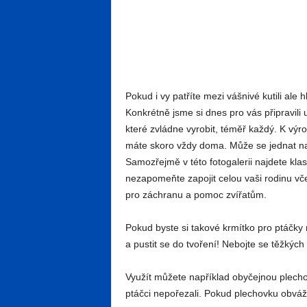
Pokud i vy patříte mezi vášnivé kutili ale 
Konkrétně jsme si dnes pro vás připravili
které zvládne vyrobit, téměř každý. K výr
máte skoro vždy doma. Může se jednat nap
Samozřejmě v této fotogalerii najdete klas
nezapomeňte zapojit celou vaši rodinu vč
pro záchranu a pomoc zvířatům.
Pokud byste si takové krmítko pro ptáčky rá
a pustit se do tvoření! Nebojte se těžkých
Využít můžete například obyčejnou plechov
ptáčci nepořezali. Pokud plechovku obváže