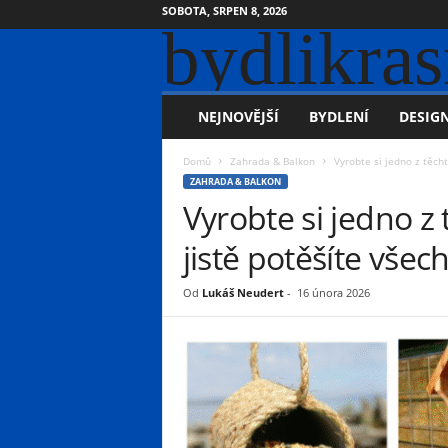
SOBOTA, SRPEN 8, 2026
bydlikras
NEJNOVĚJŠÍ
BYDLENÍ
DESIGN
Domů
Zahrada & Balkon
Vyrobte si jedno z těcht
ZAHRADA & BALKON
Vyrobte si jedno z
jistě potěšíte všec
Od
Lukáš Neudert
-
16 února 2026