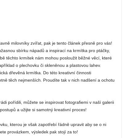
hlavně milovníky zvířat, pak je tento článek přesně pro vás!
 užasnou sbírku nápadů a inspirací na krmítka pro ptáčky,
obě těchto krmítek nám mohou posloužit běžné věcí, které
říklad o plechovku či skleněnou a plastovou lahev.
ická dřevěná krmítka. Do této kreativní činnosti
etně těch nejmenších. Proudíte tak v nich nadšení a ochotu
di pořídili, můžete se inspirovat fotografiemi v naší galerii
 postupů a užijte si samotný kreativní proces!
ku, kterou je však zapotřebí řádně upravit aby se o ni
te provázkem, výsledek pak stojí za to!