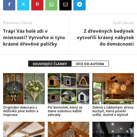
Předchozí článek
Další článek
Trápí Vás holé zdi v
Z dřevěných bedýnek
místnosti? Vytvořte si tyto
vytvořili krásný nábytek
krásné dřevěné poličky
do domácnosti
SOUVISEJÍCÍ ČLÁNKY
VÍCE OD AUTORA
Originální dekorace z
Psí domeček, který se
Zelená s nádechem dřeva:
deštníků plné květin a
stane ozdobou každé
kuchyň, která působí
inspirace
zahrady
svěže, útulně a stylově