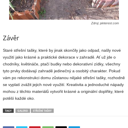
Zdroj: pinterest.com
Závěr
Staré střešní tašky, které by jinak skončily jako odpad, našly nové
využití jako krásné a praktické dekorace v zahradě. Ať už jde o
chodníky, květináče, ptačí budky nebo dekorativní zídky, všechny
tyto prvky dodávají zahradě jedinečný a osobitý charakter. Pokud
vám po rekonstrukci domu zůstanou nějaké střešní tašky, rozhodně
se vyplatí zvážit jejich nové využití. Kreativita a jednoduché nápady
mohou z těchto materiálů vytvořit krásné a originální doplňky, které
potěší každé oko.
TAGY
GALEREI
STŘEŠNÍ TAŠKY