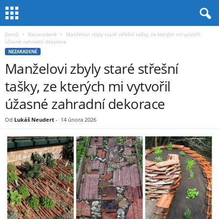
Domů
Nezaradené
Manželovi zbyly staré střešní tašky, ze kterých mi vytvořil
úžasné zahradní dekorace
NEZARADENÉ
Manželovi zbyly staré střešní
tašky, ze kterých mi vytvořil
úžasné zahradní dekorace
Od
Lukáš Neudert
-
14 února 2026