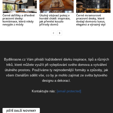
Černé skříňky a dřevěné
Útulný obývací pokoj v
Černé mramorové
pracovní desky:
horské chatě: inspirace,
pracovní desky, které
kombinace, která nikdy
jak přenést kouzlo
dodají domovu luxus,
nevyjde z módy
přírody domů
eleganci a výrazný styl
Bydlikrasne.cz Vám přináší každodenní dávku inspirace, tipů a různých
triků, které můžete využít při vylepšování svého domova a vytváření
útulného prostoru. Používáme ty nejmodernější formáty a způsoby, jak
všem čtenářům sdělit vše, co by je mohlo zajímat ze světa bytového
designu a dekorací.
Kontaktujte nás:
[email protected]
JEŠTĚ DALŠÍ NOVINKY