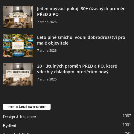
Jeden obývací pokoj: 30+ úžasných proměn
PŘED a PO
7 srpna 2026
Léto plné smíchu: vodní dobrodružství pro
malé objevitele
7 srpna 2026
20+ útulných proměn PŘED a PO, které
vdechly chladným interiérům nový...
7 srpna 2026
POPULÁRNÍ KATEGORIE
1067
Design & Inspirace
1001
Bydlení
741