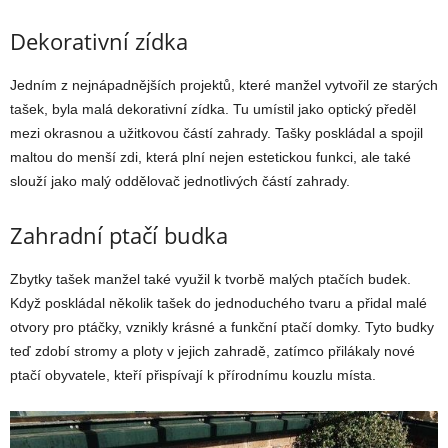
Dekorativní zídka
Jedním z nejnápadnějších projektů, které manžel vytvořil ze starých
tašek, byla malá dekorativní zídka. Tu umístil jako optický předěl
mezi okrasnou a užitkovou částí zahrady. Tašky poskládal a spojil
maltou do menší zdi, která plní nejen estetickou funkci, ale také
slouží jako malý oddělovač jednotlivých částí zahrady.
Zahradní ptačí budka
Zbytky tašek manžel také využil k tvorbě malých ptačích budek.
Když poskládal několik tašek do jednoduchého tvaru a přidal malé
otvory pro ptáčky, vznikly krásné a funkční ptačí domky. Tyto budky
teď zdobí stromy a ploty v jejich zahradě, zatímco přilákaly nové
ptačí obyvatele, kteří přispívají k přírodnímu kouzlu místa.