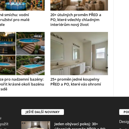
né smíchu: vodní
20+ útulných proměn PŘED a
ružství pro malé
PO, které vdechly chladným
ele
interiérům nový život
ace pro nadzemní bazény:
25+ proměn jedné koupelny
vořit krásné okolí bazénu
PŘED a PO, které vás ohromí
radě
JEŠTĚ DALŠÍ NOVINKY
PO
u
Desig
Jeden obývací pokoj: 30+
využít
úžasných proměn PŘED a PO