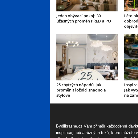
Jeden obývací pokoj: 30+
Léto pl
úžasných proměn PŘED a PO
dobrod
objevit
25 chytrých nápadů, jak
Inspir
proměnit ložnici snadno a
Jak vyt
stylově
na zah
Bydlikrasne.cz Vám přináší každodenní dávk
inspirace, tipů a různých triků, které můžete 