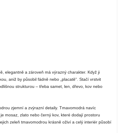
dně, elegantně a zároveň má výrazný charakter. Když ji
bkou, aniž by působil fádně nebo „placatě“. Stačí vrstvit
odlišnou strukturou – třeba samet, len, dřevo, kov nebo
omodrou zjemní a zvýrazní detaily. Tmavomodrá navíc
 je mosaz, zlato nebo černý kov, které dodají prostoru
jejich zeleň tmavomodrou krásně oživí a celý interiér působí