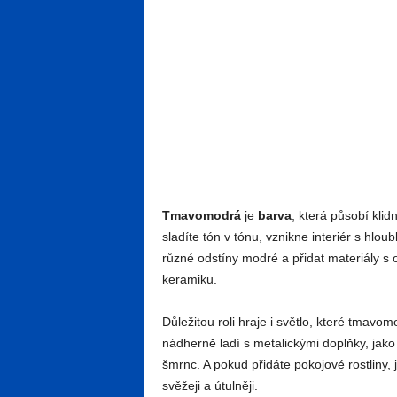
Tmavomodrá
je
barva
, která působí kli
sladíte tón v tónu, vznikne interiér s hlou
různé odstíny modré a přidat materiály s 
keramiku.
Důležitou roli hraje i světlo, které tmav
nádherně ladí s metalickými doplňky, jako
šmrnc. A pokud přidáte pokojové rostliny, 
svěžeji a útulněji.