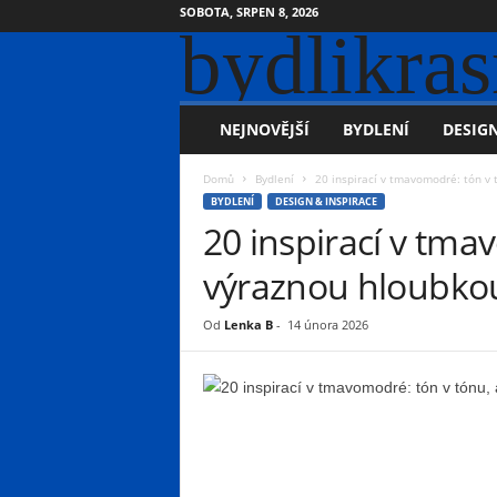
SOBOTA, SRPEN 8, 2026
bydlikras
NEJNOVĚJŠÍ
BYDLENÍ
DESIGN
Domů
Bydlení
20 inspirací v tmavomodré: tón v 
BYDLENÍ
DESIGN & INSPIRACE
20 inspirací v tma
výraznou hloubko
Od
Lenka B
-
14 února 2026