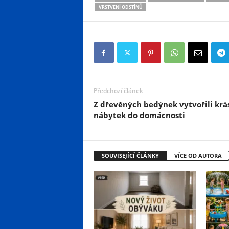
VRSTVENÍ ODSTÍNŮ
Předchozí článek
Z dřevěných bedýnek vytvořili krá
nábytek do domácnosti
SOUVISEJÍCÍ ČLÁNKY
VÍCE OD AUTORA