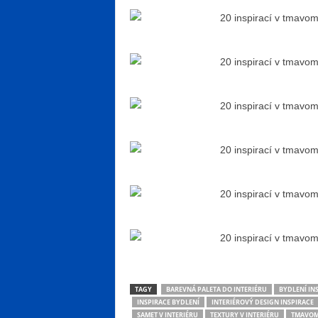
TAGY
BAREVNÁ PALETA DO INTERIÉRU
BYDLENÍ IN
INSPIRACE BYDLENÍ
INTERIÉROVÝ DESIGN INSPIRACE
SAMET V INTERIÉRU
TEXTURY V INTERIÉRU
TMAVO