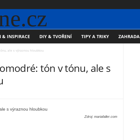
ne.cz
 & INSPIRACE
DIY & TVOŘENÍ
TIPY A TRIKY
ZAHRADA
tónu, ale s výraznou hloubkou
vomodré: tón v tónu, ale s
u
Zdroj: mariafaller.com