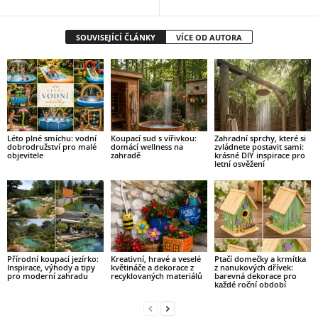
SOUVISEJÍCÍ ČLÁNKY
VÍCE OD AUTORA
Léto plné smíchu: vodní
Koupací sud s vířivkou:
Zahradní sprchy, které si
dobrodružství pro malé
domácí wellness na
zvládnete postavit sami:
objevitele
zahradě
krásné DIY inspirace pro
letní osvěžení
Přírodní koupací jezírko:
Kreativní, hravé a veselé
Ptačí domečky a krmítka
Inspirace, výhody a tipy
květináče a dekorace z
z nanukových dřívek:
pro moderní zahradu
recyklovaných materiálů
barevná dekorace pro
každé roční období