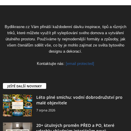
Bydlikrasne.cz Vám přináší každodenní dávku inspirace, tipů a různých
triků, které můžete využít při vylepšování svého domova a vytváření
útulného prostoru. Používáme ty nejmodernější formáty a způsoby, jak
všem čtenářům sdělit vše, co by je mohlo zajímat ze světa bytového
designu a dekorací.
Kontaktujte nás:
[email protected]
JEŠTĚ DALŠÍ NOVINKY
Léto plné smíchu: vodní dobrodružství pro
malé objevitele
7 srpna 2026
20+ útulných proměn PŘED a PO, které
vdechly chladným interiérům nový...