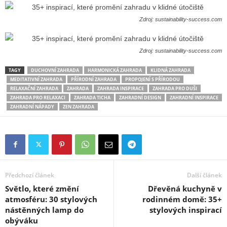
Zdroj: sustainability-success.com
Zdroj: sustainability-success.com
TAGY
DUCHOVNÍ ZAHRADA
HARMONICKÁ ZAHRADA
KLIDNÁ ZAHRADA
MEDITATIVNÍ ZAHRADA
PŘÍRODNÍ ZAHRADA
PROPOJENÍ S PŘÍRODOU
RELAXAČNÍ ZAHRADA
ZAHRADA
ZAHRADA INSPIRACE
ZAHRADA PRO DUŠI
ZAHRADA PRO RELAXACI
ZAHRADA TICHA
ZAHRADNÍ DESIGN
ZAHRADNÍ INSPIRACE
ZAHRADNÍ NÁPADY
ZEN ZAHRADA
Předchozí článek
Další článek
Světlo, které změní
Dřevěná kuchyně v
atmosféru: 30 stylových
rodinném domě: 35+
nástěnných lamp do
stylových inspirací
obýváku