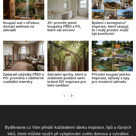
Koupací sud s vířivkou:
25+ proměn jedné
Bydlení z kontejneru?
domácí wellness na
koupelny PŘED a PO,
Inspirace, které ukazují,
zahradě
které vás ohromí
že i malý prostor může
být komfortní
Zastaralé obýváky PŘED a
Zahradní sprchy, které si
Přírodní koupací jezírko:
PO: proměna v nádherné
zvládnete postavit sami:
Inspirace, výhody a tipy
rustikální interiéry
krásné DIY inspirace pro
pro moderní zahradu
letní osvěžení
Bydlikrasne.cz Vám přináší každodenní dávku inspirace, tipů a různých
triků, které můžete využít při vylepšování svého domova a vytváření