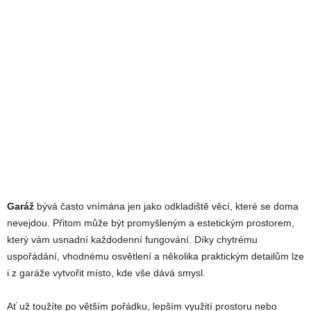
Garáž
bývá často vnímána jen jako odkladiště věcí, které se doma
nevejdou. Přitom může být promyšleným a estetickým prostorem,
který vám usnadní každodenní fungování. Díky chytrému
uspořádání, vhodnému osvětlení a několika praktickým detailům lze
i z garáže vytvořit místo, kde vše dává smysl.
Ať už toužíte po větším pořádku, lepším využití prostoru nebo