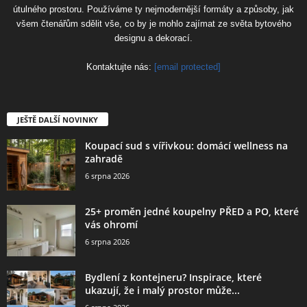
útulného prostoru. Používáme ty nejmodernější formáty a způsoby, jak
všem čtenářům sdělit vše, co by je mohlo zajímat ze světa bytového
designu a dekorací.
Kontaktujte nás:
[email protected]
JEŠTĚ DALŠÍ NOVINKY
Koupací sud s vířivkou: domácí wellness na
zahradě
6 srpna 2026
25+ proměn jedné koupelny PŘED a PO, které
vás ohromí
6 srpna 2026
Bydlení z kontejneru? Inspirace, které
ukazují, že i malý prostor může...