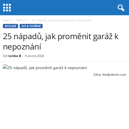
Domů
Bydlení
25 nápadů, jak proměnit garáž k nepoznání
BYDLENÍ
DIY & TVOŘENÍ
25 nápadů, jak proměnit garáž k
nepoznání
Od
Lenka B
-
9 února 2026
Zdroj: thediydesire.com