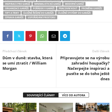
INSPIRACE PRO GARÁŽ
MINIMALISTICKÁ GARÁŽ
MODERNÍ GARÁŽ
ORGANIZACE GARÁŽE
POŘÁDEK V GARÁŽI
PRACOVNÍ KOUT
PROMĚNA GARÁŽE
TIPY A TRIKY
ÚLOŽNÉ ŘEŠENÍ DO GARÁŽE
ÚLOŽNÉ SYSTÉMY DO GARÁŽE
ÚPRAVA GARÁŽE
USPOŘÁDÁNÍ PROSTORU
Předchozí článek
Další článek
Dům v duně: stavba, která
Připravujete se na výrobu
se umí ztratit / William
zahradní houpačky?
Morgan
Načerpejte inspiraci a
pusťte se do toho ještě
dnes
SOUVISEJÍCÍ ČLÁNKY
VÍCE OD AUTORA