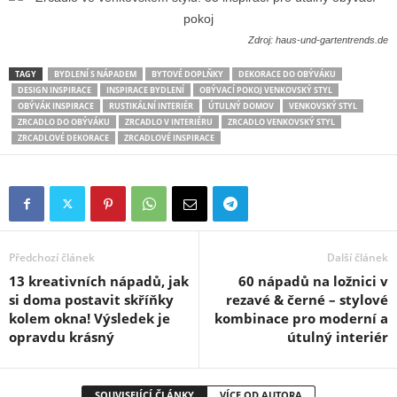
Zdroj: haus-und-gartentrends.de
TAGY
BYDLENÍ S NÁPADEM
BYTOVÉ DOPLŇKY
DEKORACE DO OBÝVÁKU
DESIGN INSPIRACE
INSPIRACE BYDLENÍ
OBÝVACÍ POKOJ VENKOVSKÝ STYL
OBÝVÁK INSPIRACE
RUSTIKÁLNÍ INTERIÉR
ÚTULNÝ DOMOV
VENKOVSKÝ STYL
ZRCADLO DO OBÝVÁKU
ZRCADLO V INTERIÉRU
ZRCADLO VENKOVSKÝ STYL
ZRCADLOVÉ DEKORACE
ZRCADLOVÉ INSPIRACE
Předchozí článek
Další článek
13 kreativních nápadů, jak
60 nápadů na ložnici v
si doma postavit skříňky
rezavé & černé – stylové
kolem okna! Výsledek je
kombinace pro moderní a
opravdu krásný
útulný interiér
SOUVISEJÍCÍ ČLÁNKY
VÍCE OD AUTORA