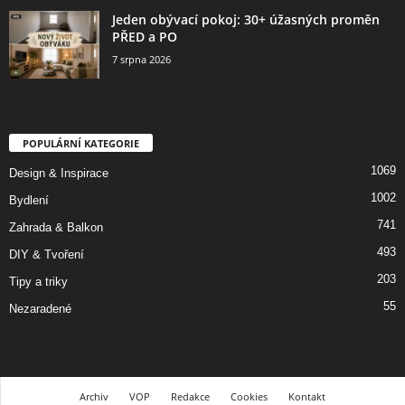
Jeden obývací pokoj: 30+ úžasných proměn
PŘED a PO
7 srpna 2026
POPULÁRNÍ KATEGORIE
1069
Design & Inspirace
1002
Bydlení
741
Zahrada & Balkon
493
DIY & Tvoření
203
Tipy a triky
55
Nezaradené
Archiv
VOP
Redakce
Cookies
Kontakt