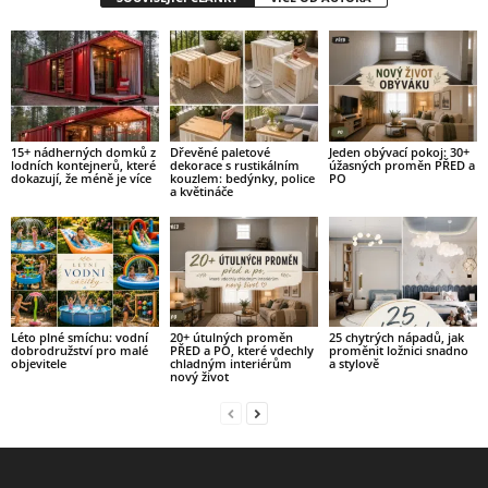
15+ nádherných domků z
Dřevěné paletové
Jeden obývací pokoj: 30+
lodních kontejnerů, které
dekorace s rustikálním
úžasných proměn PŘED a
dokazují, že méně je více
kouzlem: bedýnky, police
PO
a květináče
Léto plné smíchu: vodní
20+ útulných proměn
25 chytrých nápadů, jak
dobrodružství pro malé
PŘED a PO, které vdechly
proměnit ložnici snadno
objevitele
chladným interiérům
a stylově
nový život