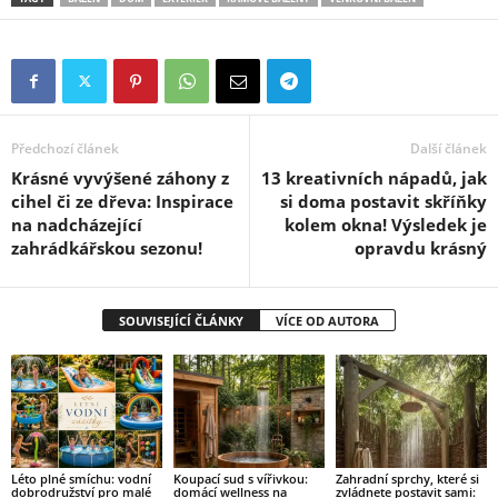
Předchozí článek
Další článek
Krásné vyvýšené záhony z
13 kreativních nápadů, jak
cihel či ze dřeva: Inspirace
si doma postavit skříňky
na nadcházející
kolem okna! Výsledek je
zahrádkářskou sezonu!
opravdu krásný
SOUVISEJÍCÍ ČLÁNKY
VÍCE OD AUTORA
Léto plné smíchu: vodní
Koupací sud s vířivkou:
Zahradní sprchy, které si
dobrodružství pro malé
domácí wellness na
zvládnete postavit sami: