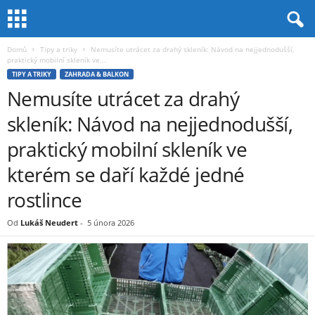
Domů
Tipy a triky
Nemusíte utrácet za drahý skleník: Návod na nejjednodušší,
praktický mobilní skleník ve...
TIPY A TRIKY
ZAHRADA & BALKON
Nemusíte utrácet za drahý
skleník: Návod na nejjednodušší,
praktický mobilní skleník ve
kterém se daří každé jedné
rostlince
Od
Lukáš Neudert
-
5 února 2026