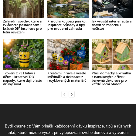
Zahradní sprchy, které si
Přírodní koupací jezírko:
Jak vyčistit interiér auta a
zvládnete postavit sami:
Inspirace, výhody a tipy
zbavit se zápachu i
krásné DIY inspirace pro
pro moderní zahradu
nečistot
letní osvěžení
Tvoření z PET lahví s
Kreativní, hravé a veselé
Ptačí domečky a krmítka
dětmi: kreativní DIY
květináče a dekorace z
z nanukových dřívek:
nápady, které dají plastu
recyklovaných materiálů
barevná dekorace pro
druhý život
každé roční období
Bydlikrasne.cz Vám přináší každodenní dávku inspirace, tipů a různých
triků, které můžete využít při vylepšování svého domova a vytváření