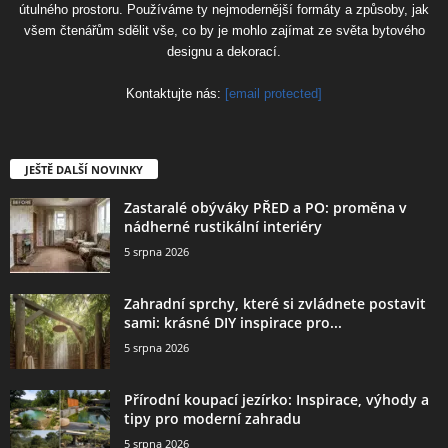
útulného prostoru. Používáme ty nejmodernější formáty a způsoby, jak
všem čtenářům sdělit vše, co by je mohlo zajímat ze světa bytového
designu a dekorací.
Kontaktujte nás:
[email protected]
JEŠTĚ DALŠÍ NOVINKY
Zastaralé obýváky PŘED a PO: proměna v
nádherné rustikální interiéry
5 srpna 2026
Zahradní sprchy, které si zvládnete postavit
sami: krásné DIY inspirace pro...
5 srpna 2026
Přírodní koupací jezírko: Inspirace, výhody a
tipy pro moderní zahradu
5 srpna 2026