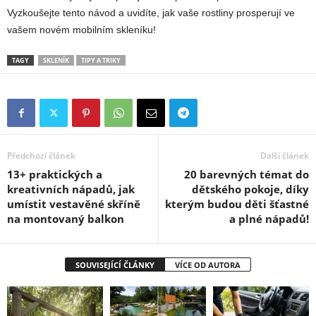
Vyzkoušejte tento návod a uvidíte, jak vaše rostliny prosperují ve
vašem novém mobilním skleníku!
TAGY
SKLENÍK
TIPY A TRIKY
Předchozí článek
Další článek
13+ praktických a
20 barevných témat do
kreativních nápadů, jak
dětského pokoje, díky
umístit vestavěné skříně
kterým budou děti šťastné
na montovaný balkon
a plné nápadů!
SOUVISEJÍCÍ ČLÁNKY
VÍCE OD AUTORA