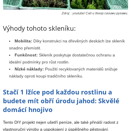
Zdroj: : youtube/ Сад и декор своими руками.
Výhody tohoto skleníku:
Mobilita:
Díky konstrukci na dřevěných deskách lze skleník
snadno přemístit.
Funkčnost:
Skleník poskytuje dostatečnou ochranu a
ideální podmínky pro růst rostlin.
Nízké náklady:
Použití recyklovaných materiálů snižuje
náklady oproti koupi tradičního skleníku.
Stačí 1 lžíce pod každou rostlinu a
budete mít obří úrodu jahod: Skvělé
domácí hnojivo
Tento DIY projekt nejen ušetří peníze, ale také přináší radost z
vlastnoruční výroby a uspokojení z úspěšného pěstování.