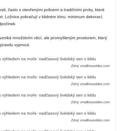
ti, často s otevřenými policemi a tradičními prvky, které
let. Ložnice pokračují v klidném tónu: minimum dekorací,
dpočinek.
vzniká množstvím věcí, ale promyšleným prostorem, který
opravdu vypnout.
Zdroj: smallhousebliss.com
Zdroj: smallhousebliss.com
Zdroj: smallhousebliss.com
Zdroj: smallhousebliss.com