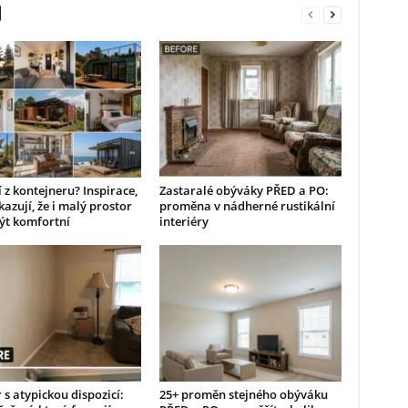
 z kontejneru? Inspirace,
Zastaralé obýváky PŘED a PO:
kazují, že i malý prostor
proměna v nádherné rustikální
ýt komfortní
interiéry
r s atypickou dispozicí:
25+ proměn stejného obýváku