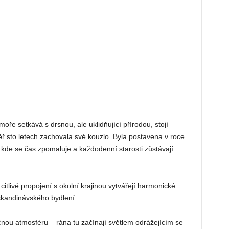
e setkává s drsnou, ale uklidňující přírodou, stojí
měř sto letech zachovala své kouzlo. Byla postavena v roce
 kde se čas zpomaluje a každodenní starosti zůstávají
citlivé propojení s okolní krajinou vytvářejí harmonické
 skandinávského bydlení.
nou atmosféru – rána tu začínají světlem odrážejícím se