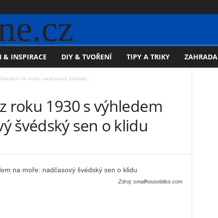
ne.cz
 & INSPIRACE
DIY & TVOŘENÍ
TIPY A TRIKY
ZAHRADA
výhledem na moře: nadčasový švédský...
 z roku 1930 s výhledem
ý švédský sen o klidu
Zdroj: smallhousebliss.com