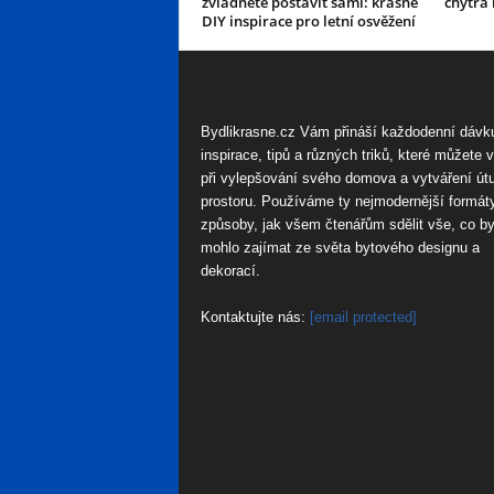
zvládnete postavit sami: krásné
chytrá 
DIY inspirace pro letní osvěžení
Bydlikrasne.cz Vám přináší každodenní dávk
inspirace, tipů a různých triků, které můžete 
při vylepšování svého domova a vytváření út
prostoru. Používáme ty nejmodernější formát
způsoby, jak všem čtenářům sdělit vše, co by
mohlo zajímat ze světa bytového designu a
dekorací.
Kontaktujte nás:
[email protected]