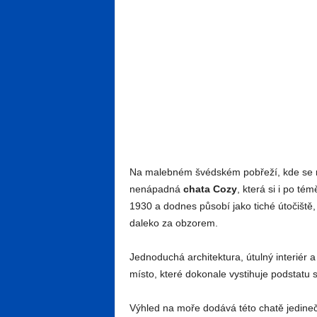
Na malebném švédském pobřeží, kde se moř
nenápadná
chata Cozy
, která si i po té
1930 a dodnes působí jako tiché útočiště,
daleko za obzorem.
Jednoduchá architektura, útulný interiér a 
místo, které dokonale vystihuje podstatu
Výhled na moře dodává této chatě jedineč