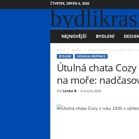
ČTVRTEK, SRPEN 6, 2026
bydlikras
NEJNOVĚJŠÍ
BYDLENÍ
DESIGN
Domů
Bydlení
Útulná chata Cozy z roku 1930 s 
BYDLENÍ
DESIGN & INSPIRACE
Útulná chata Cozy
na moře: nadčasov
Od
Lenka B
-
4 února 2026