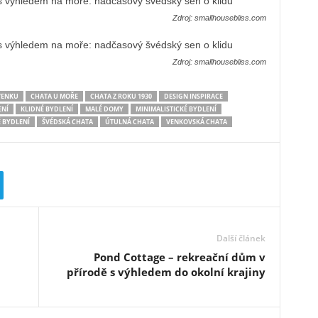
Zdroj: smallhousebliss.com
Zdroj: smallhousebliss.com
VENKU
CHATA U MOŘE
CHATA Z ROKU 1930
DESIGN INSPIRACE
ENÍ
KLIDNÉ BYDLENÍ
MALÉ DOMY
MINIMALISTICKÉ BYDLENÍ
 BYDLENÍ
ŠVÉDSKÁ CHATA
ÚTULNÁ CHATA
VENKOVSKÁ CHATA
Další článek
Pond Cottage – rekreační dům v
přírodě s výhledem do okolní krajiny