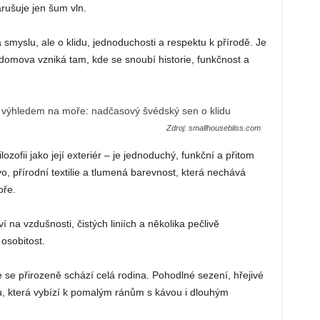
arušuje jen šum vln.
smyslu, ale o klidu, jednoduchosti a respektu k přírodě. Je
omova vzniká tam, kde se snoubí historie, funkčnost a
Zdroj: smallhousebliss.com
ozofii jako její exteriér – je jednoduchý, funkční a přitom
, přírodní textilie a tlumená barevnost, která nechává
oře.
na vzdušnosti, čistých liniích a několika pečlivě
osobitost.
 se přirozeně schází celá rodina. Pohodlné sezení, hřejivé
u, která vybízí k pomalým ránům s kávou i dlouhým