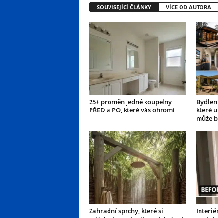
SOUVISEJÍCÍ ČLÁNKY
VÍCE OD AUTORA
25+ proměn jedné koupelny
Bydlení
PŘED a PO, které vás ohromí
které u
může b
Zahradní sprchy, které si
Interié