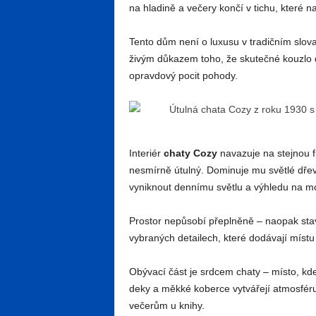
na hladině a večery končí v tichu, které n
Tento dům není o luxusu v tradičním slova 
živým důkazem toho, že skutečné kouzlo d
opravdový pocit pohody.
Interiér
chaty Cozy
navazuje na stejnou fil
nesmírně útulný. Dominuje mu světlé dřevo
vyniknout dennímu světlu a výhledu na m
Prostor nepůsobí přeplněně – naopak staví 
vybraných detailech, které dodávají místu 
Obývací část je srdcem chaty – místo, kde
deky a měkké koberce vytvářejí atmosfér
večerům u knihy.