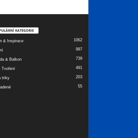
PULÁRNÍ KATEGORIE
1062
n & Inspirace
997
ní
739
da & Balkon
491
 Tvoření
203
 triky
55
adené