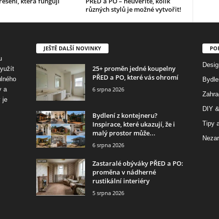
řešení, která fungují
PŘED a PO – neuvěříte, kolik
různých stylů je možné vytvořit!
JEŠTĚ DALŠÍ NOVINKY
PO
u
Desig
25+ proměn jedné koupelny
využít
PŘED a PO, které vás ohromí
ulného
Bydle
6 srpna 2026
y a
Zahra
 je
DIY &
Bydlení z kontejneru?
Inspirace, které ukazují, že i
Tipy a
malý prostor může...
Nezar
6 srpna 2026
Zastaralé obýváky PŘED a PO:
proměna v nádherné
rustikální interiéry
5 srpna 2026