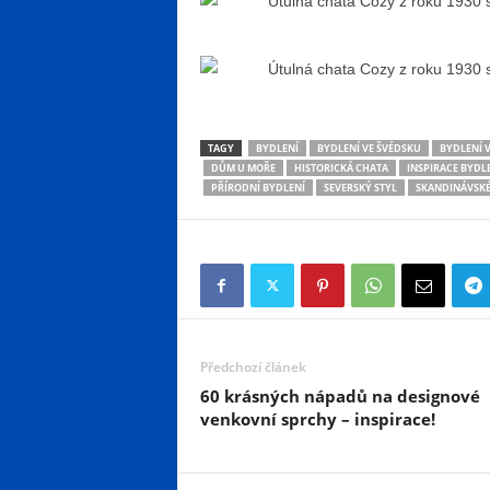
TAGY
BYDLENÍ
BYDLENÍ VE ŠVÉDSKU
BYDLENÍ 
DŮM U MOŘE
HISTORICKÁ CHATA
INSPIRACE BYDL
PŘÍRODNÍ BYDLENÍ
SEVERSKÝ STYL
SKANDINÁVSKÉ
Předchozí článek
60 krásných nápadů na designové
venkovní sprchy – inspirace!