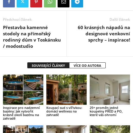
Předchozí článek
Další článek
Přestavba kamenné
60 krásných nápadů na
stodoly na přímořský
designové venkovní
rodinný dům v Toskánsku
sprchy – inspirace!
/ modostudio
SOUVISEJÍCÍ ČLÁNKY
VÍCE OD AUTORA
Inspirace pro nadzemní
Koupací sud s vířivkou:
25+ proměn jedné
bazény: Jak vytvořit
domácí wellness na
koupelny PŘED a PO,
krásné okolí bazénu na
zahradě
které vás ohromí
zahradě