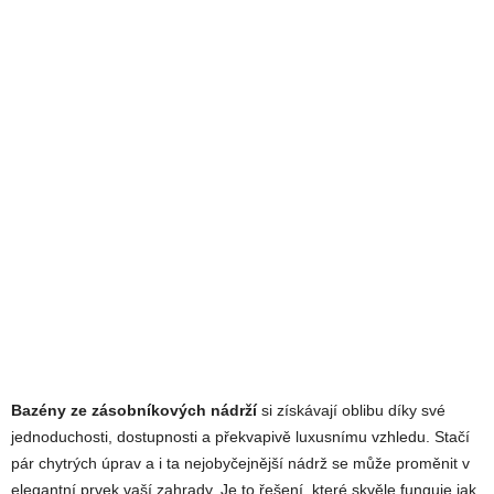
Bazény ze zásobníkových nádrží
si získávají oblibu díky své
jednoduchosti, dostupnosti a překvapivě luxusnímu vzhledu. Stačí
pár chytrých úprav a i ta nejobyčejnější nádrž se může proměnit v
elegantní prvek vaší zahrady. Je to řešení, které skvěle funguje jak