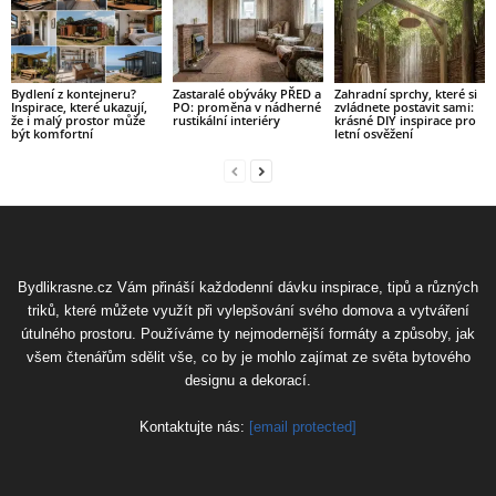
Bydlení z kontejneru?
Zastaralé obýváky PŘED a
Zahradní sprchy, které si
Inspirace, které ukazují,
PO: proměna v nádherné
zvládnete postavit sami:
že i malý prostor může
rustikální interiéry
krásné DIY inspirace pro
být komfortní
letní osvěžení
Bydlikrasne.cz Vám přináší každodenní dávku inspirace, tipů a různých
triků, které můžete využít při vylepšování svého domova a vytváření
útulného prostoru. Používáme ty nejmodernější formáty a způsoby, jak
všem čtenářům sdělit vše, co by je mohlo zajímat ze světa bytového
designu a dekorací.
Kontaktujte nás:
[email protected]