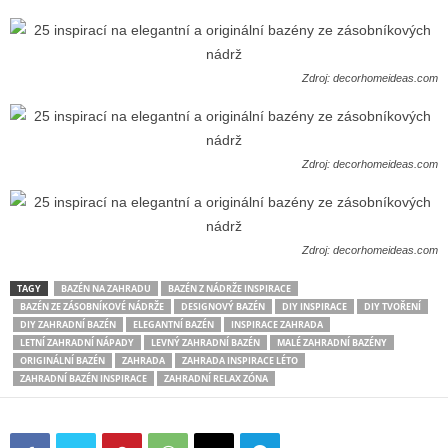
Zdroj: decorhomeideas.com
Zdroj: decorhomeideas.com
Zdroj: decorhomeideas.com
TAGY
BAZÉN NA ZAHRADU
BAZÉN Z NÁDRŽE INSPIRACE
BAZÉN ZE ZÁSOBNÍKOVÉ NÁDRŽE
DESIGNOVÝ BAZÉN
DIY INSPIRACE
DIY TVOŘENÍ
DIY ZAHRADNÍ BAZÉN
ELEGANTNÍ BAZÉN
INSPIRACE ZAHRADA
LETNÍ ZAHRADNÍ NÁPADY
LEVNÝ ZAHRADNÍ BAZÉN
MALÉ ZAHRADNÍ BAZÉNY
ORIGINÁLNÍ BAZÉN
ZAHRADA
ZAHRADA INSPIRACE LÉTO
ZAHRADNÍ BAZÉN INSPIRACE
ZAHRADNÍ RELAX ZÓNA