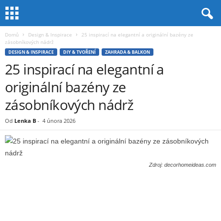
Domů
Design & Inspirace
25 inspirací na elegantní a originální bazény ze
zásobníkových nádrž
DESIGN & INSPIRACE
DIY & TVOŘENÍ
ZAHRADA & BALKON
25 inspirací na elegantní a
originální bazény ze
zásobníkových nádrž
Od
Lenka B
-
4 února 2026
Zdroj: decorhomeideas.com