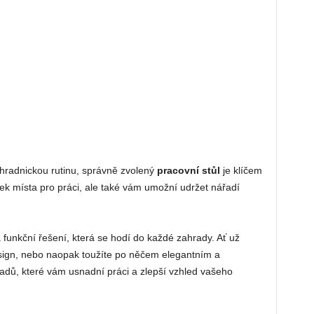
hradnickou rutinu, správně zvolený
pracovní stůl
je klíčem
k místa pro práci, ale také vám umožní udržet nářadí
a funkční řešení, která se hodí do každé zahrady. Ať už
esign, nebo naopak toužíte po něčem elegantním a
dů, které vám usnadní práci a zlepší vzhled vašeho