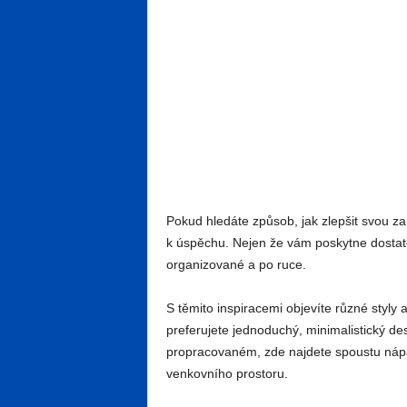
Pokud hledáte způsob, jak zlepšit svou za
k úspěchu. Nejen že vám poskytne dostate
organizované a po ruce.
S těmito inspiracemi objevíte různé styly 
preferujete jednoduchý, minimalistický d
propracovaném, zde najdete spoustu nápa
venkovního prostoru.