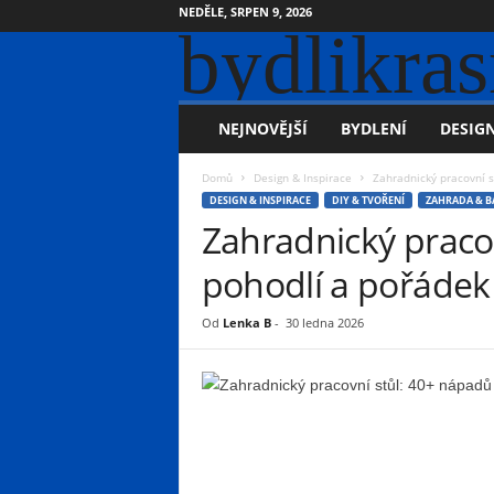
NEDĚLE, SRPEN 9, 2026
bydlikras
NEJNOVĚJŠÍ
BYDLENÍ
DESIGN
Domů
Design & Inspirace
Zahradnický pracovní s
DESIGN & INSPIRACE
DIY & TVOŘENÍ
ZAHRADA & 
Zahradnický praco
pohodlí a pořádek
Od
Lenka B
-
30 ledna 2026