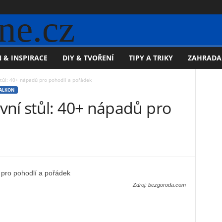
ne.cz
 & INSPIRACE
DIY & TVOŘENÍ
TIPY A TRIKY
ZAHRADA
tůl: 40+ nápadů pro pohodlí a pořádek
BALKON
vní stůl: 40+ nápadů pro
Zdroj: bezgoroda.com