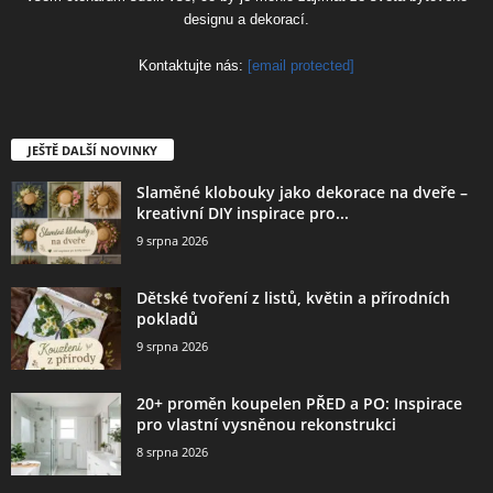
designu a dekorací.
Kontaktujte nás:
[email protected]
JEŠTĚ DALŠÍ NOVINKY
Slaměné klobouky jako dekorace na dveře –
kreativní DIY inspirace pro...
9 srpna 2026
Dětské tvoření z listů, květin a přírodních
pokladů
9 srpna 2026
20+ proměn koupelen PŘED a PO: Inspirace
pro vlastní vysněnou rekonstrukci
8 srpna 2026