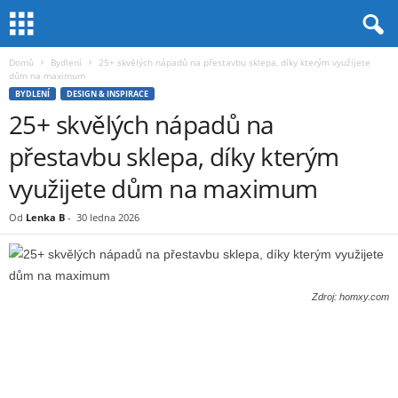
Domů
Bydlení
25+ skvělých nápadů na přestavbu sklepa, díky kterým využijete
dům na maximum
BYDLENÍ
DESIGN & INSPIRACE
25+ skvělých nápadů na
přestavbu sklepa, díky kterým
využijete dům na maximum
Od
Lenka B
-
30 ledna 2026
Zdroj: homxy.com