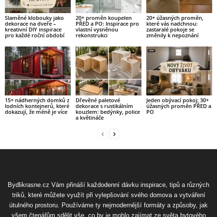
Slaměné klobouky jako
20+ proměn koupelen
20+ úžasných proměn,
dekorace na dveře –
PŘED a PO: Inspirace pro
které vás nadchnou:
kreativní DIY inspirace
vlastní vysněnou
zastaralé pokoje se
pro každé roční období
rekonstrukci
změnily k nepoznání
15+ nádherných domků z
Dřevěné paletové
Jeden obývací pokoj: 30+
lodních kontejnerů, které
dekorace s rustikálním
úžasných proměn PŘED a
dokazují, že méně je více
kouzlem: bedýnky, police
PO
a květináče
Bydlikrasne.cz Vám přináší každodenní dávku inspirace, tipů a různých
triků, které můžete využít při vylepšování svého domova a vytváření
útulného prostoru. Používáme ty nejmodernější formáty a způsoby, jak
všem čtenářům sdělit vše, co by je mohlo zajímat ze světa bytového