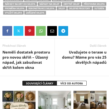
NÁPADY NA HRY DO SKLEPA
NÁPADY NA SKLEP
OBYTNÝ SKLEP
PŘESTAVBA SKLEPA
PROMĚNA SKLEPA
REKONSTRUKCE SKLEPA
SKLEP
SKLEPNÍ PROSTORY
SUTERÉN
VYUŽITÍ SKLEPA
ZAŘÍZENÍ SKLEPA
Předchozí článek
Další článek
Neměli dostatek prostoru
Uvažujete o terase u
pro novou skříň – Úžasný
domu? Máme pro vás 25
nápad, jak zabudovat
skvělých nápadů
skříň kolem okna
SOUVISEJÍCÍ ČLÁNKY
VÍCE OD AUTORA