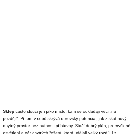
Sklep
často slouží jen jako místo, kam se odkládají věci „na
později“. Přitom v sobě skrývá obrovský potenciál, jak získat nový
obytný prostor bez nutnosti přístavby. Stačí dobrý plán, promyšlené
osvětlení a pár chytrých řešení, která udělají velký rozdíl. I z