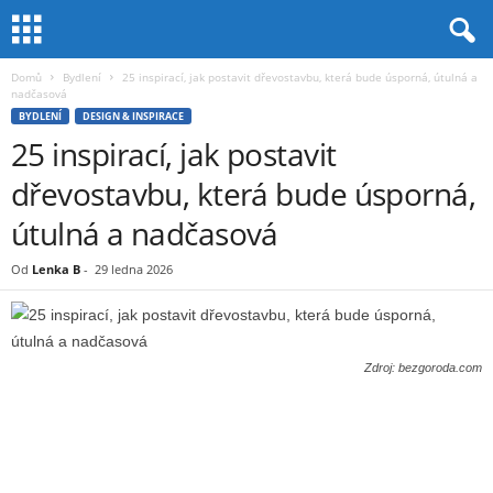
Domů
Bydlení
25 inspirací, jak postavit dřevostavbu, která bude úsporná, útulná a
nadčasová
BYDLENÍ
DESIGN & INSPIRACE
25 inspirací, jak postavit
dřevostavbu, která bude úsporná,
útulná a nadčasová
Od
Lenka B
-
29 ledna 2026
Zdroj: bezgoroda.com