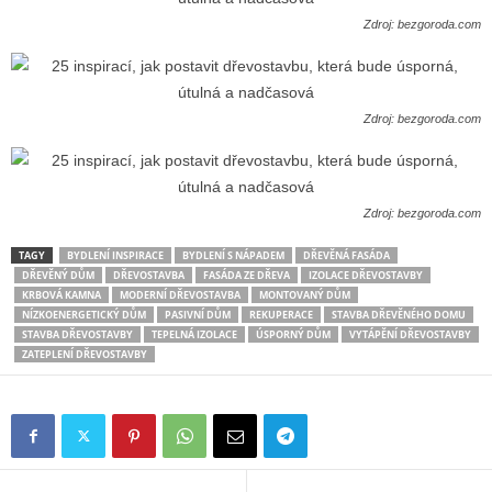
Zdroj: bezgoroda.com
Zdroj: bezgoroda.com
Zdroj: bezgoroda.com
TAGY
BYDLENÍ INSPIRACE
BYDLENÍ S NÁPADEM
DŘEVĚNÁ FASÁDA
DŘEVĚNÝ DŮM
DŘEVOSTAVBA
FASÁDA ZE DŘEVA
IZOLACE DŘEVOSTAVBY
KRBOVÁ KAMNA
MODERNÍ DŘEVOSTAVBA
MONTOVANÝ DŮM
NÍZKOENERGETICKÝ DŮM
PASIVNÍ DŮM
REKUPERACE
STAVBA DŘEVĚNÉHO DOMU
STAVBA DŘEVOSTAVBY
TEPELNÁ IZOLACE
ÚSPORNÝ DŮM
VYTÁPĚNÍ DŘEVOSTAVBY
ZATEPLENÍ DŘEVOSTAVBY