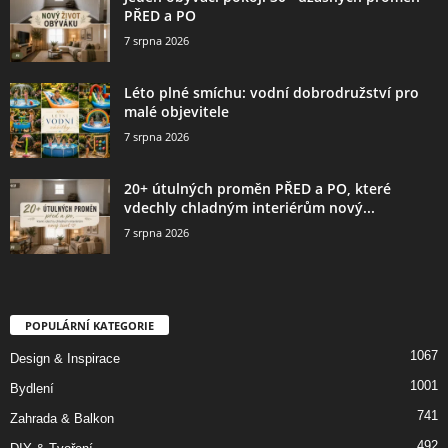
PŘED a PO
7 srpna 2026
Léto plné smíchu: vodní dobrodružství pro
malé objevitele
7 srpna 2026
20+ útulných proměn PŘED a PO, které
vdechly chladným interiérům nový...
7 srpna 2026
POPULÁRNÍ KATEGORIE
1067
Design & Inspirace
1001
Bydlení
741
Zahrada & Balkon
492