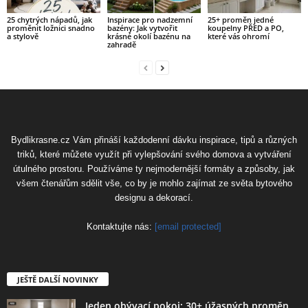
25 chytrých nápadů, jak
Inspirace pro nadzemní
25+ proměn jedné
proměnit ložnici snadno
bazény: Jak vytvořit
koupelny PŘED a PO,
a stylově
krásné okolí bazénu na
které vás ohromí
zahradě
Bydlikrasne.cz Vám přináší každodenní dávku inspirace, tipů a různých
triků, které můžete využít při vylepšování svého domova a vytváření
útulného prostoru. Používáme ty nejmodernější formáty a způsoby, jak
všem čtenářům sdělit vše, co by je mohlo zajímat ze světa bytového
designu a dekorací.
Kontaktujte nás:
[email protected]
JEŠTĚ DALŠÍ NOVINKY
Jeden obývací pokoj: 30+ úžasných proměn