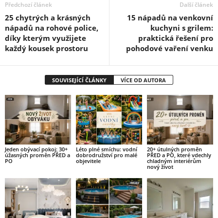
Předchozí článek
Další článek
25 chytrých a krásných
15 nápadů na venkovní
nápadů na rohové police,
kuchyni s grilem:
díky kterým využijete
praktická řešení pro
každý kousek prostoru
pohodové vaření venku
SOUVISEJÍCÍ ČLÁNKY
VÍCE OD AUTORA
Jeden obývací pokoj: 30+
Léto plné smíchu: vodní
20+ útulných proměn
úžasných proměn PŘED a
dobrodružství pro malé
PŘED a PO, které vdechly
PO
objevitele
chladným interiérům
nový život