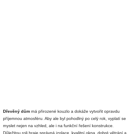
Dřevěný dům
má přirozené kouzlo a dokáže vytvořit opravdu
příjemnou atmosféru. Aby ale byl pohodlný po celý rok, vyplatí se
myslet nejen na vzhled, ale i na funkční řešení konstrukce.
Důležitou roli hraje správná izolace, kvalitní okna, dobré větrání a