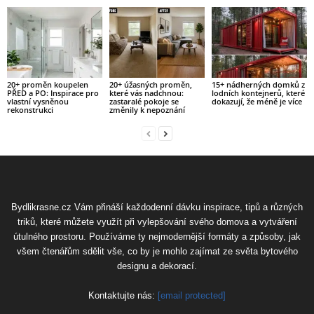
20+ proměn koupelen
20+ úžasných proměn,
15+ nádherných domků z
PŘED a PO: Inspirace pro
které vás nadchnou:
lodních kontejnerů, které
vlastní vysněnou
zastaralé pokoje se
dokazují, že méně je více
rekonstrukci
změnily k nepoznání
Bydlikrasne.cz Vám přináší každodenní dávku inspirace, tipů a různých
triků, které můžete využít při vylepšování svého domova a vytváření
útulného prostoru. Používáme ty nejmodernější formáty a způsoby, jak
všem čtenářům sdělit vše, co by je mohlo zajímat ze světa bytového
designu a dekorací.
Kontaktujte nás:
[email protected]