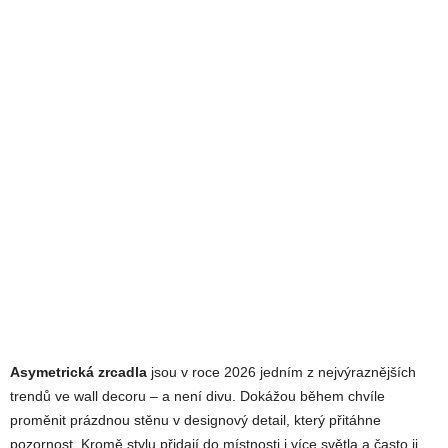
Asymetrická zrcadla
jsou v roce 2026 jedním z nejvýraznějších
trendů ve wall decoru – a není divu. Dokážou během chvíle
proměnit prázdnou stěnu v designový detail, který přitáhne
pozornost. Kromě stylu přidají do místnosti i více světla a často ji