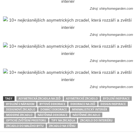
Zdroj: shinyhomegarden.com
Zdroj: shinyhomegarden.com
Zdroj: shinyhomegarden.com
Zdroj: shinyhomegarden.com
TAGY
ASYMETRICKÁ ZRCADLA NA ZEĎ
ASYMETRICKÉ ZRCADLO
BYDLENÍ INSPIRACE
BYDLENÍ S NÁPADEM
BYTOVÉ DEKORACE
DEKORACE NA ZEĎ
DESIGN INSPIRACE
DESIGNOVÉ ZRCADLO
DOMÁCÍ DEKORACE
MINIMALISTICKÝ INTERIÉR
MODERNÍ ZRCADLO
NÁSTĚNNÁ DEKORACE
NÁSTĚNNÉ ZRCADLO
OPTICKÉ ZVĚTŠENÍ PROSTORU
TIPY NA ZRCADLA
ZRCADLO DO INTERIÉRU
ZRCADLO DO MALÉHO BYTU
ZRCADLO NA STĚNU