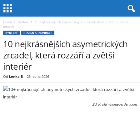
Domů
Bydlení
10 nejkrásnějších asymetrických zrcadel, která rozzáří a zvětší
interiér
BYDLENÍ
DESIGN & INSPIRACE
10 nejkrásnějších asymetrických
zrcadel, která rozzáří a zvětší
interiér
Od
Lenka B
-
25 ledna 2026
Zdroj: shinyhomegarden.com