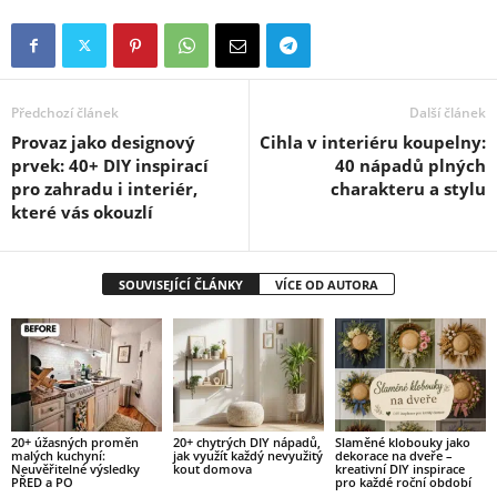
Předchozí článek
Další článek
Provaz jako designový
Cihla v interiéru koupelny:
prvek: 40+ DIY inspirací
40 nápadů plných
pro zahradu i interiér,
charakteru a stylu
které vás okouzlí
SOUVISEJÍCÍ ČLÁNKY
VÍCE OD AUTORA
20+ úžasných proměn
20+ chytrých DIY nápadů,
Slaměné klobouky jako
malých kuchyní:
jak využít každý nevyužitý
dekorace na dveře –
Neuvěřitelné výsledky
kout domova
kreativní DIY inspirace
PŘED a PO
pro každé roční období