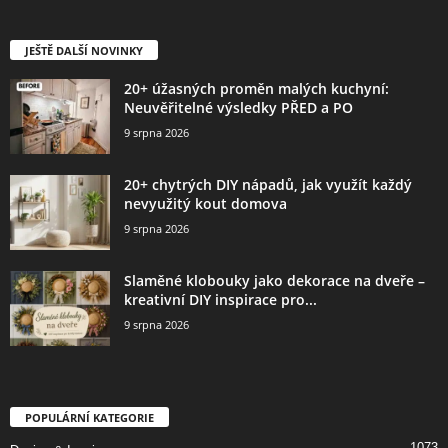
JEŠTĚ DALŠÍ NOVINKY
20+ úžasných proměn malých kuchyní:
Neuvěřitelné výsledky PŘED a PO
9 srpna 2026
20+ chytrých DIY nápadů, jak využít každý
nevyužitý kout domova
9 srpna 2026
Slaměné klobouky jako dekorace na dveře –
kreativní DIY inspirace pro...
9 srpna 2026
POPULÁRNÍ KATEGORIE
1073