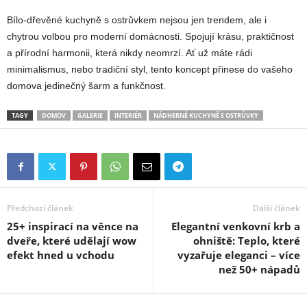
Bílo-dřevěné kuchyně s ostrůvkem nejsou jen trendem, ale i
chytrou volbou pro moderní domácnosti. Spojují krásu, praktičnost
a přírodní harmonii, která nikdy neomrzí. Ať už máte rádi
minimalismus, nebo tradiční styl, tento koncept přinese do vašeho
domova jedinečný šarm a funkčnost.
TAGY
DOMOV
GALERIE
INTERIÉR
NÁDHERNÉ KUCHYNĚ S OSTRŮVKY
Předchozí článek
Další článek
25+ inspirací na věnce na
Elegantní venkovní krb a
dveře, které udělají wow
ohniště: Teplo, které
efekt hned u vchodu
vyzařuje eleganci – více
než 50+ nápadů