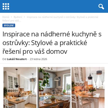
Domů
Bydlení
Inspirace na nádherné kuchyně s ostrůvky: Stylové a praktické
řešení pro váš...
BYDLENÍ
Inspirace na nádherné kuchyně s
ostrůvky: Stylové a praktické
řešení pro váš domov
Od
Lukáš Neudert
-
23 ledna 2026