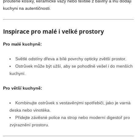
proutěné košíky, keramické vázy nebo textilie z bavlny a lnu dodají
kuchyni na autentičnosti.
Inspirace pro malé i velké prostory
Pro malé kuchyně:
Světlé odstíny dřeva a bílé povrchy opticky zvětší prostor.
Ostrůvek může být užší, aby se pohodlně vešel i do menších
kuchyní.
Pro větší kuchyně:
Kombinujte ostrůvek s vestavěnými spotřebiči, jako je varná
deska nebo vinotéka.
Přidejte závěsné police na strop nebo moderní digestoř pro
zvýraznění prostoru.