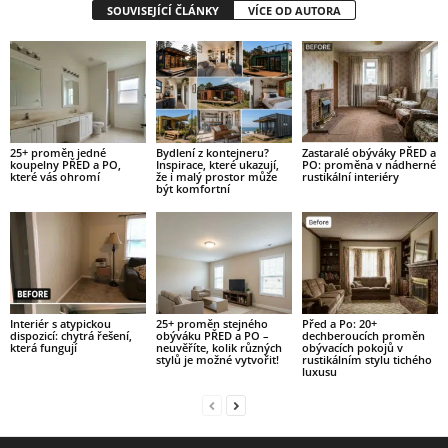
SOUVISEJÍCÍ ČLÁNKY
VÍCE OD AUTORA
25+ proměn jedné
Bydlení z kontejneru?
Zastaralé obýváky PŘED a
koupelny PŘED a PO,
Inspirace, které ukazují,
PO: proměna v nádherné
které vás ohromí
že i malý prostor může
rustikální interiéry
být komfortní
Interiér s atypickou
25+ proměn stejného
Před a Po: 20+
dispozicí: chytrá řešení,
obýváku PŘED a PO –
dechberoucích proměn
která fungují
neuvěříte, kolik různých
obývacích pokojů v
stylů je možné vytvořit!
rustikálním stylu tichého
luxusu