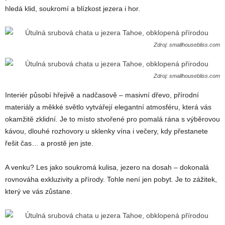
hledá klid, soukromí a blízkost jezera i hor.
Zdroj: smallhousebliss.com
Zdroj: smallhousebliss.com
Interiér působí hřejivě a nadčasově – masivní dřevo, přírodní
materiály a měkké světlo vytvářejí elegantní atmosféru, která vás
okamžitě zklidní. Je to místo stvořené pro pomalá rána s výběrovou
kávou, dlouhé rozhovory u sklenky vína i večery, kdy přestanete
řešit čas… a prostě jen jste.
A venku? Les jako soukromá kulisa, jezero na dosah – dokonalá
rovnováha exkluzivity a přírody. Tohle není jen pobyt. Je to zážitek,
který ve vás zůstane.