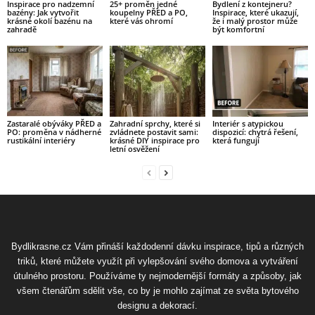
Inspirace pro nadzemní
25+ proměn jedné
Bydlení z kontejneru?
bazény: Jak vytvořit
koupelny PŘED a PO,
Inspirace, které ukazují,
krásné okolí bazénu na
které vás ohromí
že i malý prostor může
zahradě
být komfortní
Zastaralé obýváky PŘED a
Zahradní sprchy, které si
Interiér s atypickou
PO: proměna v nádherné
zvládnete postavit sami:
dispozicí: chytrá řešení,
rustikální interiéry
krásné DIY inspirace pro
která fungují
letní osvěžení
Bydlikrasne.cz Vám přináší každodenní dávku inspirace, tipů a různých
triků, které můžete využít při vylepšování svého domova a vytváření
útulného prostoru. Používáme ty nejmodernější formáty a způsoby, jak
všem čtenářům sdělit vše, co by je mohlo zajímat ze světa bytového
designu a dekorací.