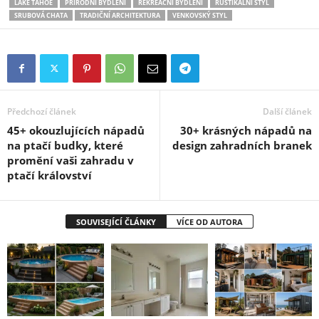
LAKE TAHOE
PŘÍRODNÍ BYDLENÍ
REKREAČNÍ BYDLENÍ
RUSTIKÁLNÍ STYL
SRUBOVÁ CHATA
TRADIČNÍ ARCHITEKTURA
VENKOVSKÝ STYL
Předchozí článek
Další článek
45+ okouzlujících nápadů
30+ krásných nápadů na
na ptačí budky, které
design zahradních branek
promění vaši zahradu v
ptačí království
SOUVISEJÍCÍ ČLÁNKY
VÍCE OD AUTORA