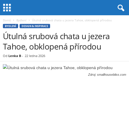
Domů
Bydlení
Útulná srubová chata u jezera Tahoe, obklopená přírodou
BYDLENÍ
DESIGN & INSPIRACE
Útulná srubová chata u jezera
Tahoe, obklopená přírodou
Od
Lenka B
-
22 ledna 2026
Zdroj: smallhousebliss.com