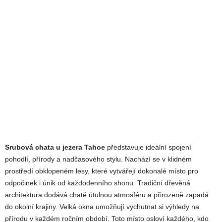
Srubová chata u jezera Tahoe
představuje ideální spojení
pohodlí, přírody a nadčasového stylu. Nachází se v klidném
prostředí obklopeném lesy, které vytvářejí dokonalé místo pro
odpočinek i únik od každodenního shonu. Tradiční dřevěná
architektura dodává chatě útulnou atmosféru a přirozeně zapadá
do okolní krajiny. Velká okna umožňují vychutnat si výhledy na
přírodu v každém ročním období. Toto místo osloví každého, kdo