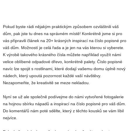
Pokud byste rádi nějakým praktickým způsobem ozvláštnili váš
dům, pak jste tu dnes na správném místě! Konkrétně jsme si pro
vás připravili článek na 20+ krásných inspirací na číslo popisné pro
váš dům. Možností je celá řada a je jen na vás kterou si vyberete.
K výrobě takového krásného čísla můžete například využít námi
velice oblíbené odpadové dřevo, konkrétně palety. Číslo popisné
navíc lze spojit s rostlinami, které dodají vašemu domu úplně nový
nádech, který upoutá pozornost každé vaší návštěvy.
Nezapomeňte, že kreativitě se meze nekladou.
Nyní se už ale společně podívejme do námi vytvořené fotogalerie
na hojnou sbírku nápadů a inspirací na číslo popisné pro váš dům.
Do komentářů nám poté sdělte, který z těchto kousků se vám líbil
nejvíce.