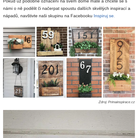
Pokud už podobné označení na svém domě máte a chcete se s
námi o ně podělit či načerpat spoustu dalších skvělých inspirací a
nápadů, navštivte naši skupinu na Facebooku
Inspiruj se.
Zdroj: Primainspirace.cz