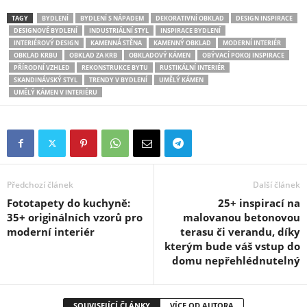
TAGY
BYDLENÍ
BYDLENÍ S NÁPADEM
DEKORATIVNÍ OBKLAD
DESIGN INSPIRACE
DESIGNOVÉ BYDLENÍ
INDUSTRIÁLNÍ STYL
INSPIRACE BYDLENÍ
INTERIÉROVÝ DESIGN
KAMENNÁ STĚNA
KAMENNÝ OBKLAD
MODERNÍ INTERIÉR
OBKLAD KRBU
OBKLAD ZA KRB
OBKLADOVÝ KÁMEN
OBÝVACÍ POKOJ INSPIRACE
PŘÍRODNÍ VZHLED
REKONSTRUKCE BYTU
RUSTIKÁLNÍ INTERIÉR
SKANDINÁVSKÝ STYL
TRENDY V BYDLENÍ
UMĚLÝ KÁMEN
UMĚLÝ KÁMEN V INTERIÉRU
Předchozí článek
Další článek
Fototapety do kuchyně:
25+ inspirací na
35+ originálních vzorů pro
malovanou betonovou
moderní interiér
terasu či verandu, díky
kterým bude váš vstup do
domu nepřehlédnutelný
SOUVISEJÍCÍ ČLÁNKY
VÍCE OD AUTORA