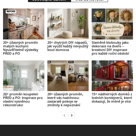
20+ úžasných proměn
20+ chytrých DIY nápadů,
Slaměné klobouky jako
malých kuchyní:
jak využít každý nevyužitý
dekorace na dveře –
Neuvěřitelné výsledky
kout domova
kreativní DIY inspirace
PŘED a PO
pro každé roční období
20+ proměn koupelen
20+ úžasných proměn,
15+ nádherných domků z
PŘED a PO: Inspirace pro
které vás nadchnou:
lodních kontejnerů, které
vlastní vysněnou
zastaralé pokoje se
dokazují, že méně je více
rekonstrukci
změnily k nepoznání