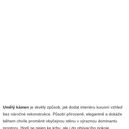
Umělý kámen
je skvělý způsob, jak dodat interiéru luxusní vzhled
bez náročné rekonstrukce. Působí přirozeně, elegantně a dokáže
během chvíle proměnit obyčejnou stěnu v výraznou dominantu
prostoru. Hodí se nejen ke krbu, ale i do obývacího pokoje,