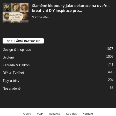
Slaměné klobouky jako dekorace na dveře –
kreativní DIY inspirace pro...
9 srpna 2026
POPULÁRNÍ KATEGORIE
1073
Design & Inspirace
1006
Bydlení
741
Zahrada & Balkon
496
DIY & Tvoření
204
Tipy a triky
55
Nezaradené
Archiv
VOP
Redakce
Cookies
Kontakt