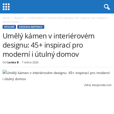
Domů
Bydlení
Umělý kámen v interiérovém designu: 45+ inspirací pro moderní i
útulný domov
BYDLENÍ
DESIGN & INSPIRACE
Umělý kámen v interiérovém
designu: 45+ inspirací pro
moderní i útulný domov
Od
Lenka B
-
7 ledna 2026
Zdroj: bezgoroda.com