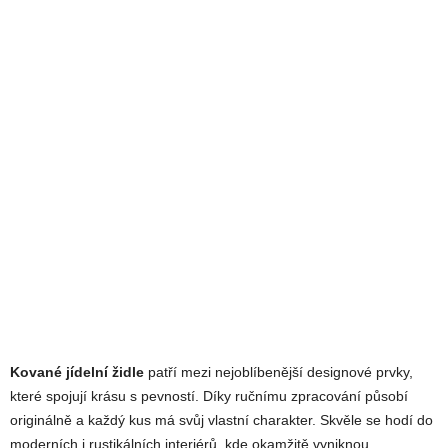
Kované jídelní židle
patří mezi nejoblíbenější designové prvky,
které spojují krásu s pevností. Díky ručnímu zpracování působí
originálně a každý kus má svůj vlastní charakter. Skvěle se hodí do
moderních i rustikálních interiérů, kde okamžitě vyniknou.