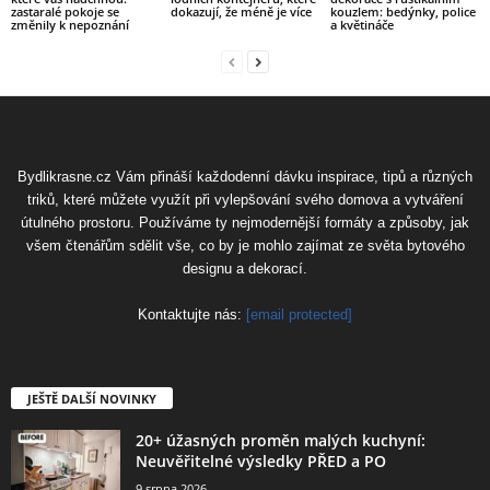
zastaralé pokoje se
dokazují, že méně je více
kouzlem: bedýnky, police
změnily k nepoznání
a květináče
Bydlikrasne.cz Vám přináší každodenní dávku inspirace, tipů a různých
triků, které můžete využít při vylepšování svého domova a vytváření
útulného prostoru. Používáme ty nejmodernější formáty a způsoby, jak
všem čtenářům sdělit vše, co by je mohlo zajímat ze světa bytového
designu a dekorací.
Kontaktujte nás:
[email protected]
JEŠTĚ DALŠÍ NOVINKY
20+ úžasných proměn malých kuchyní:
Neuvěřitelné výsledky PŘED a PO
9 srpna 2026