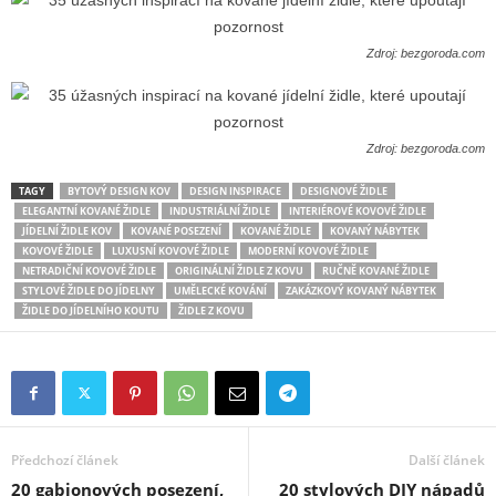
Zdroj: bezgoroda.com
Zdroj: bezgoroda.com
TAGY
BYTOVÝ DESIGN KOV
DESIGN INSPIRACE
DESIGNOVÉ ŽIDLE
ELEGANTNÍ KOVANÉ ŽIDLE
INDUSTRIÁLNÍ ŽIDLE
INTERIÉROVÉ KOVOVÉ ŽIDLE
JÍDELNÍ ŽIDLE KOV
KOVANÉ POSEZENÍ
KOVANÉ ŽIDLE
KOVANÝ NÁBYTEK
KOVOVÉ ŽIDLE
LUXUSNÍ KOVOVÉ ŽIDLE
MODERNÍ KOVOVÉ ŽIDLE
NETRADIČNÍ KOVOVÉ ŽIDLE
ORIGINÁLNÍ ŽIDLE Z KOVU
RUČNĚ KOVANÉ ŽIDLE
STYLOVÉ ŽIDLE DO JÍDELNY
UMĚLECKÉ KOVÁNÍ
ZAKÁZKOVÝ KOVANÝ NÁBYTEK
ŽIDLE DO JÍDELNÍHO KOUTU
ŽIDLE Z KOVU
Předchozí článek
Další článek
20 gabionových posezení,
20 stylových DIY nápadů