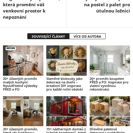
která promění váš
na postel z palet pro
venkovní prostor k
útulnou ložnici
nepoznání
SOUVISEJÍCÍ ČLÁNKY
VÍCE OD AUTORA
20+ úžasných proměn
Slaměné klobouky jako
20+ proměn koupelen
malých kuchyní:
dekorace na dveře –
PŘED a PO: Inspirace pro
Neuvěřitelné výsledky
kreativní DIY inspirace
vlastní vysněnou
PŘED a PO
pro každé roční období
rekonstrukci
20+ úžasných proměn,
15+ nádherných domků z
Dřevěné paletové
které vás nadchnou:
lodních kontejnerů, které
dekorace s rustikálním