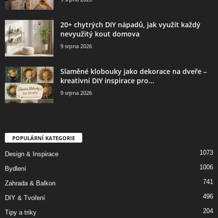
20+ chytrých DIY nápadů, jak využít každý
nevyužitý kout domova
9 srpna 2026
Slaměné klobouky jako dekorace na dveře –
kreativní DIY inspirace pro...
9 srpna 2026
POPULÁRNÍ KATEGORIE
1073
Design & Inspirace
1006
Bydlení
741
Zahrada & Balkon
496
DIY & Tvoření
204
Tipy a triky