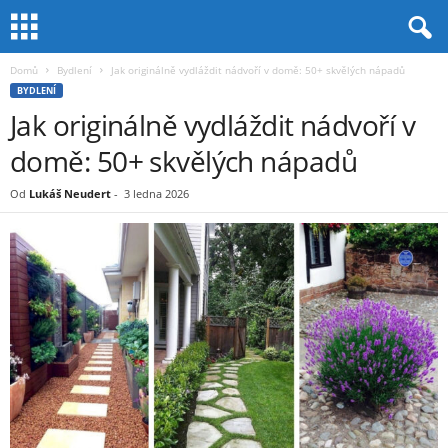
Domů
Bydlení
Jak originálně vydláždit nádvoří v domě: 50+ skvělých nápadů
BYDLENÍ
Jak originálně vydláždit nádvoří v
domě: 50+ skvělých nápadů
Od
Lukáš Neudert
-
3 ledna 2026