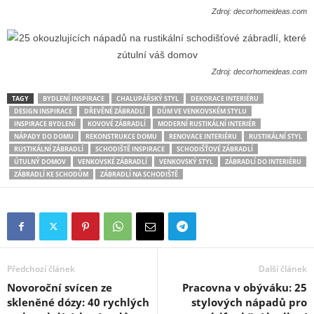
Zdroj: decorhomeideas.com
Zdroj: decorhomeideas.com
TAGY
BYDLENÍ INSPIRACE
CHALUPÁŘSKÝ STYL
DEKORACE INTERIÉRU
DESIGN INSPIRACE
DŘEVĚNÉ ZÁBRADLÍ
DŮM VE VENKOVSKÉM STYLU
INSPIRACE BYDLENÍ
KOVOVÉ ZÁBRADLÍ
MODERNÍ RUSTIKÁLNÍ INTERIÉR
NÁPADY DO DOMU
REKONSTRUKCE DOMU
RENOVACE INTERIÉRU
RUSTIKÁLNÍ STYL
RUSTIKÁLNÍ ZÁBRADLÍ
SCHODIŠTĚ INSPIRACE
SCHODIŠŤOVÉ ZÁBRADLÍ
ÚTULNÝ DOMOV
VENKOVSKÉ ZÁBRADLÍ
VENKOVSKÝ STYL
ZÁBRADLÍ DO INTERIÉRU
ZÁBRADLÍ KE SCHODŮM
ZÁBRADLÍ NA SCHODIŠTĚ
Předchozí článek
Další článek
Novoroční svícen ze
Pracovna v obýváku: 25
skleněné dózy: 40 rychlých
stylových nápadů pro