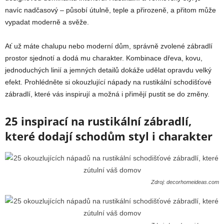
navíc nadčasový – působí útulně, teple a přirozeně, a přitom může
vypadat moderně a svěže.
Ať už máte chalupu nebo moderní dům, správně zvolené zábradlí
prostor sjednotí a dodá mu charakter. Kombinace dřeva, kovu,
jednoduchých linií a jemných detailů dokáže udělat opravdu velký
efekt. Prohlédněte si okouzlující nápady na rustikální schodišťové
zábradlí, které vás inspirují a možná i přimějí pustit se do změny.
25 inspirací na rustikální zábradlí,
které dodají schodům styl i charakter
Zdroj: decorhomeideas.com