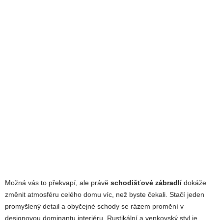
Možná vás to překvapí, ale právě
schodišťové zábradlí
dokáže
změnit atmosféru celého domu víc, než byste čekali. Stačí jeden
promyšlený detail a obyčejné schody se rázem promění v
designovou dominantu interiéru. Rustikální a venkovský styl je