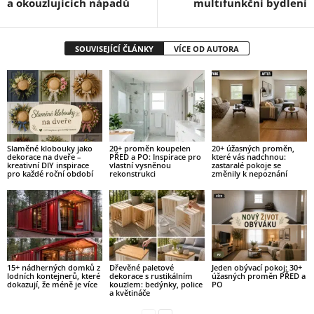
a okouzlujících nápadů
multifunkční bydlení
SOUVISEJÍCÍ ČLÁNKY
VÍCE OD AUTORA
Slaměné klobouky jako
20+ proměn koupelen
20+ úžasných proměn,
dekorace na dveře –
PŘED a PO: Inspirace pro
které vás nadchnou:
kreativní DIY inspirace
vlastní vysněnou
zastaralé pokoje se
pro každé roční období
rekonstrukci
změnily k nepoznání
15+ nádherných domků z
Dřevěné paletové
Jeden obývací pokoj: 30+
lodních kontejnerů, které
dekorace s rustikálním
úžasných proměn PŘED a
dokazují, že méně je více
kouzlem: bedýnky, police
PO
a květináče