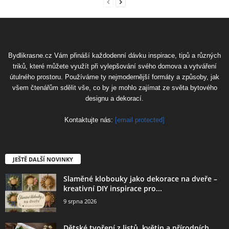
Bydlikrasne.cz Vám přináší každodenní dávku inspirace, tipů a různých
triků, které můžete využít při vylepšování svého domova a vytváření
útulného prostoru. Používáme ty nejmodernější formáty a způsoby, jak
všem čtenářům sdělit vše, co by je mohlo zajímat ze světa bytového
designu a dekorací.
Kontaktujte nás:
[email protected]
JEŠTĚ DALŠÍ NOVINKY
Slaměné klobouky jako dekorace na dveře –
kreativní DIY inspirace pro...
9 srpna 2026
Dětské tvoření z listů, květin a přírodních