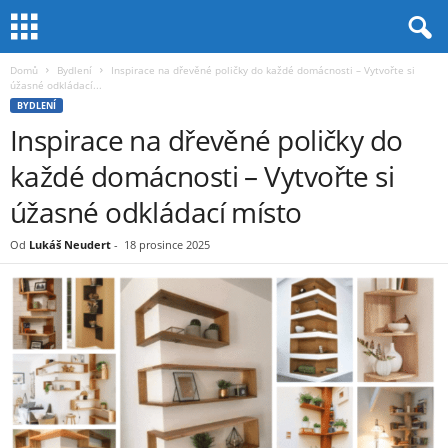
Domů
Bydlení
Inspirace na dřevěné poličky do každé domácnosti – Vytvořte si
úžasné odkládací...
BYDLENÍ
Inspirace na dřevěné poličky do
každé domácnosti – Vytvořte si
úžasné odkládací místo
Od
Lukáš Neudert
-
18 prosince 2025