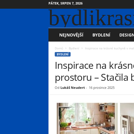
PÁTEK, SRPEN 7, 2026
bydlikras
NEJNOVĚJŠÍ
BYDLENÍ
DESIGN
Domů
Bydlení
Inspirace na krásné kuchyně v mal
BYDLENÍ
Inspirace na krás
prostoru – Stačila
Od
Lukáš Neudert
-
16 prosince 2025