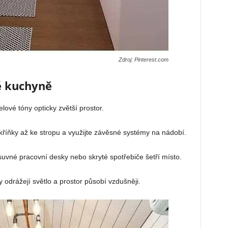
Zdroj: Pinterest.com
é kuchyně
elové tóny opticky zvětší prostor.
kříňky až ke stropu a využijte závěsné systémy na nádobí.
ýsuvné pracovní desky nebo skryté spotřebiče šetří místo.
y odrážejí světlo a prostor působí vzdušněji.