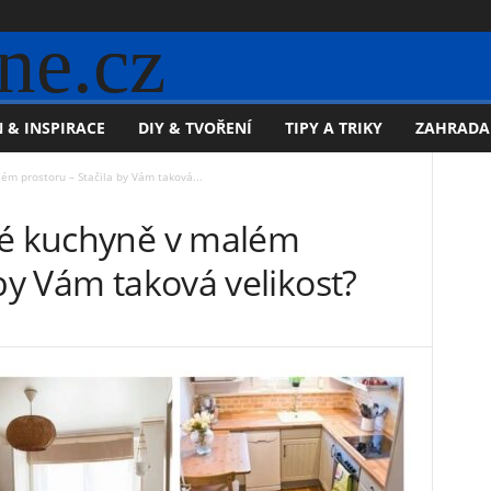
ne.cz
 & INSPIRACE
DIY & TVOŘENÍ
TIPY A TRIKY
ZAHRADA
ém prostoru – Stačila by Vám taková...
né kuchyně v malém
 by Vám taková velikost?