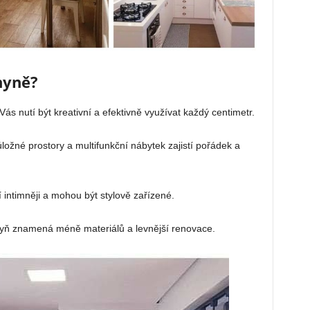
hyně?
ás nutí být kreativní a efektivně využívat každý centimetr.
ložné prostory a multifunkční nábytek zajistí pořádek a
 intimněji a mohou být stylově zařízené.
yň znamená méně materiálů a levnější renovace.