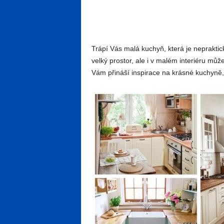
Trápí Vás malá kuchyň, která je neprakti
velký prostor, ale i v malém interiéru mů
Vám přináší inspirace na krásné kuchyně,