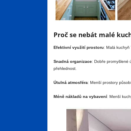
Proč se nebát malé kuc
Efektivní využití prostoru
: Malá kuchyň V
Snadná organizace
: Dobře promyšlené ú
přehlednost.
Útulná atmosféra
: Menší prostory působí
Méně nákladů na vybavení
: Menší kuch