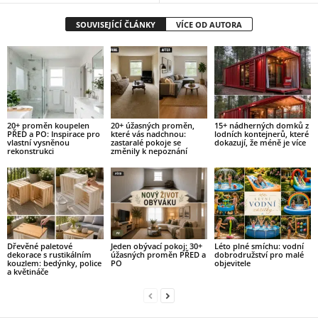
SOUVISEJÍCÍ ČLÁNKY
VÍCE OD AUTORA
20+ proměn koupelen
20+ úžasných proměn,
15+ nádherných domků z
PŘED a PO: Inspirace pro
které vás nadchnou:
lodních kontejnerů, které
vlastní vysněnou
zastaralé pokoje se
dokazují, že méně je více
rekonstrukci
změnily k nepoznání
Dřevěné paletové
Jeden obývací pokoj: 30+
Léto plné smíchu: vodní
dekorace s rustikálním
úžasných proměn PŘED a
dobrodružství pro malé
kouzlem: bedýnky, police
PO
objevitele
a květináče