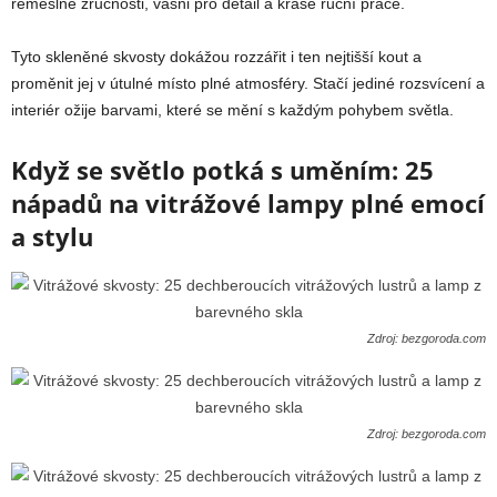
řemeslné zručnosti, vášni pro detail a kráse ruční práce.
Tyto skleněné skvosty dokážou rozzářit i ten nejtišší kout a
proměnit jej v útulné místo plné atmosféry. Stačí jediné rozsvícení a
interiér ožije barvami, které se mění s každým pohybem světla.
Když se světlo potká s uměním: 25
nápadů na vitrážové lampy plné emocí
a stylu
Zdroj: bezgoroda.com
Zdroj: bezgoroda.com