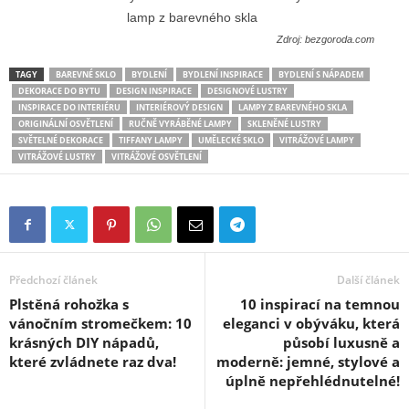
Zdroj: bezgoroda.com
TAGY
BAREVNÉ SKLO
BYDLENÍ
BYDLENÍ INSPIRACE
BYDLENÍ S NÁPADEM
DEKORACE DO BYTU
DESIGN INSPIRACE
DESIGNOVÉ LUSTRY
INSPIRACE DO INTERIÉRU
INTERIÉROVÝ DESIGN
LAMPY Z BAREVNÉHO SKLA
ORIGINÁLNÍ OSVĚTLENÍ
RUČNĚ VYRÁBĚNÉ LAMPY
SKLENĚNÉ LUSTRY
SVĚTELNÉ DEKORACE
TIFFANY LAMPY
UMĚLECKÉ SKLO
VITRÁŽOVÉ LAMPY
VITRÁŽOVÉ LUSTRY
VITRÁŽOVÉ OSVĚTLENÍ
Předchozí článek
Další článek
Plstěná rohožka s
10 inspirací na temnou
vánočním stromečkem: 10
eleganci v obýváku, která
krásných DIY nápadů,
působí luxusně a
které zvládnete raz dva!
moderně: jemné, stylové a
úplně nepřehlédnutelné!